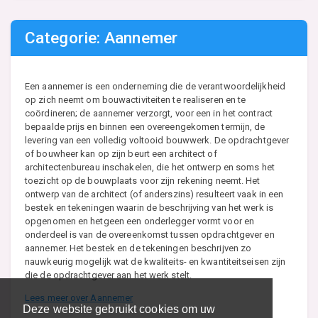
Categorie: Aannemer
Een aannemer is een onderneming die de verantwoordelijkheid
op zich neemt om bouwactiviteiten te realiseren en te
coördineren; de aannemer verzorgt, voor een in het contract
bepaalde prijs en binnen een overeengekomen termijn, de
levering van een volledig voltooid bouwwerk. De opdrachtgever
of bouwheer kan op zijn beurt een architect of
architectenbureau inschakelen, die het ontwerp en soms het
toezicht op de bouwplaats voor zijn rekening neemt. Het
ontwerp van de architect (of anderszins) resulteert vaak in een
bestek en tekeningen waarin de beschrijving van het werk is
opgenomen en hetgeen een onderlegger vormt voor en
onderdeel is van de overeenkomst tussen opdrachtgever en
aannemer. Het bestek en de tekeningen beschrijven zo
nauwkeurig mogelijk wat de kwaliteits- en kwantiteitseisen zijn
die de opdrachtgever aan het werk stelt.
Lees meer over Aannemer
Deze website gebruikt cookies om uw