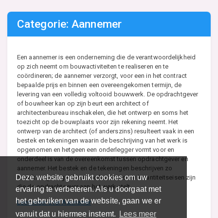
Categorie: Aannemer
Een aannemer is een onderneming die de verantwoordelijkheid
op zich neemt om bouwactiviteiten te realiseren en te
coördineren; de aannemer verzorgt, voor een in het contract
bepaalde prijs en binnen een overeengekomen termijn, de
levering van een volledig voltooid bouwwerk. De opdrachtgever
of bouwheer kan op zijn beurt een architect of
architectenbureau inschakelen, die het ontwerp en soms het
toezicht op de bouwplaats voor zijn rekening neemt. Het
ontwerp van de architect (of anderszins) resulteert vaak in een
bestek en tekeningen waarin de beschrijving van het werk is
opgenomen en hetgeen een onderlegger vormt voor en
onderdeel is van de overeenkomst tussen opdrachtgever en
aannemer. Het bestek en de tekeningen beschrijven zo
Deze website gebruikt cookies om uw
nauwkeurig mogelijk wat de kwaliteits- en kwantiteitseisen zijn
die de opdrachtgever aan het werk stelt.
ervaring te verbeteren. Als u doorgaat met
het gebruiken van de website, gaan we er
Lees meer over Aannemer
vanuit dat u hiermee instemt.
Lees meer