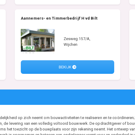
Aannemers- en Timmerbedrijf H vd Bilt
Zesweg 157/A,
Wijchen
BEKIJK
ijkheid op zich neemt om bouwactiviteiten te realiseren en te coördineren; 
, de levering van een volledig voltooid bouwwerk. De opdrachtgever of bouwh
ms het toezicht op de bouwplaats voor zijn rekening neemt. Het ontwerp van d
t werk is opgenomen en hetgeen een onderlegger vormt voor en onderdeel i