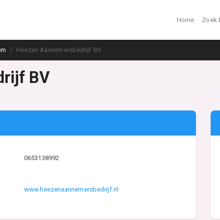
Home
Zoek 
em
Heezen Aannemersbedrijf BV
rijf BV
0653138992
www.heezenaannemersbedrijf.nl