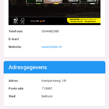
Telefoon:
0544482080
E-mail:
Website:
www.beltim.nl
Adresgegevens
Adres:
Kempersweg 1/B
Postcode:
7156RC
Stad:
Beltrum