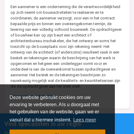
Een aannemer is een onderneming die de verantwoordelijkheid
op zich neemt om bouwactiviteiten te realiseren en te
coördineren; de aannemer verzorgt, voor een in het contract
bepaalde prijs en binnen een overeengekomen termijn, de
levering van een volledig voltooid bouwwerk. De opdrachtgever
of bouwheer kan op zijn beurt een architect of
architectenbureau inschakelen, die het ontwerp en soms het
toezicht op de bouwplaats voor zijn rekening neemt. Het
ontwerp van de architect (of anderszins) resulteert vaak in een
bestek en tekeningen waarin de beschrijving van het werk is
opgenomen en hetgeen een onderlegger vormt voor en
onderdeel is van de overeenkomst tussen opdrachtgever en
aannemer. Het bestek en de tekeningen beschrijven zo
nauwkeurig mogelijk wat de kwaliteits- en kwantiteitseisen zijn
die de opdrachtgever aan het werk stelt.
Lees meer over Aannemer
Deze website gebruikt cookies om uw
ervaring te verbeteren. Als u doorgaat met
het gebruiken van de website, gaan we er
vanuit dat u hiermee instemt.
Lees meer
Vind specalisten in uw regio
Restaurant
Aannemer