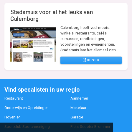
Stadsmuis voor al het leuks van
Culemborg
Culemborg heeft veel moois:
winkels, restaurants, cafés,
cursussen, rondleidingen,
voorstellingen en evenementen.
Stadsmuis laat het allemaal zien.
BEZOEK
Vind specalisten in uw regio
Restaurant
Aannemer
Onderwijs en Opleidingen
Makelaar
Hovenier
Garage
Sportclub Sportvereniging
Fiets Scooter Brommer