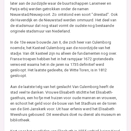
later aan de zuidzijde waar de buurtschappen Lanxmeer en
Parijs erbij werden getrokken onder de namen
Nieuwstad/Nieuwpoort. Zo ontstond een soort "driestad". Ook
de Havendijk en de Nieuwstad werden ommuurd. Het deel van
de stadsmuur dat nog staat vormt de oudste nog bestaande
originele stadsmuur van Nederland.
In de 13e eeuw bouwde Jan II, die zich heer van Culemborg
noemde, het Kasteel Culemborg aan de noordzijde van het
stadje. Van dit kasteel zijn nu alleen de fundamenten nog over.
Franse troepen hebben het in het rampjaar 1672 grotendeels
verwoest waarna het in de jaren na 1735 definitief werd
gesloopt. Het laatste gedeelte, de Witte Toren, is in 1812
gesloopt.
Aan de laatste telg van het geslacht Van Culemborg heeft de
stad veel te danken. Vrouwe Elisabeth stichtte het Elisabeth-
gasthuis, een hofje met huizen voor oude mannen en vrouwen,
en schoot het geld voor de bouw van het Stadhuis en de toren
van de Sint-Janskerk voor. Uit haar erfenis werd het Elisabeth
Weeshuis gebouwd. Dit weeshuis doet nu dienst als museum en
bibliotheek.