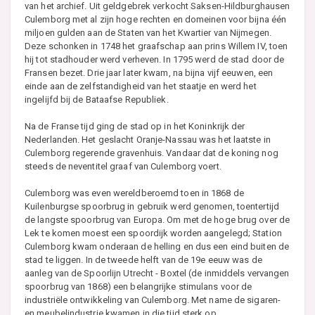
van het archief. Uit geldgebrek verkocht Saksen-Hildburghausen
Culemborg met al zijn hoge rechten en domeinen voor bijna één
miljoen gulden aan de Staten van het Kwartier van Nijmegen.
Deze schonken in 1748 het graafschap aan prins Willem IV, toen
hij tot stadhouder werd verheven. In 1795 werd de stad door de
Fransen bezet. Drie jaar later kwam, na bijna vijf eeuwen, een
einde aan de zelfstandigheid van het staatje en werd het
ingelijfd bij de Bataafse Republiek.
Na de Franse tijd ging de stad op in het Koninkrijk der
Nederlanden. Het geslacht Oranje-Nassau was het laatste in
Culemborg regerende gravenhuis. Vandaar dat de koning nog
steeds de neventitel graaf van Culemborg voert.
Culemborg was even wereldberoemd toen in 1868 de
Kuilenburgse spoorbrug in gebruik werd genomen, toentertijd
de langste spoorbrug van Europa. Om met de hoge brug over de
Lek te komen moest een spoordijk worden aangelegd; Station
Culemborg kwam onderaan de helling en dus een eind buiten de
stad te liggen. In de tweede helft van de 19e eeuw was de
aanleg van de Spoorlijn Utrecht - Boxtel (de inmiddels vervangen
spoorbrug van 1868) een belangrijke stimulans voor de
industriële ontwikkeling van Culemborg. Met name de sigaren-
en meubelindustrie kwamen in die tijd sterk op.