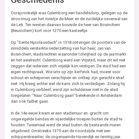
Oorspronkelijk was Culemborg een handelsdorp, gelegen op de
stroomrug van het riviertje de Meer en de zuidelijke oeverwal van
de Lek. Ten westen daarvan bouwde de heer van Bosinchem
(Beusichem) kort voor 1270 een kasteeltje.
Op "Sente Nycolausdach" in 1318 ontvingen de poorters van de
inmiddels versterkte nederzetting van hun heer, Jan van
Bosinchem, stadsrechten waaronder tolvrijheid op de jaarmarkt
en het asielrecht. Culemborg werd een Vrijstad, maar dit wil niet
zeggen dat iedereen zich vrijelijk kon vestigen. De stad had een
eigen rechtspraak. Wie iets op zijn kerfstok had, moest voor
schout en schepenen verschijnen en ontliep zijn gerechte straf
niet. Hij kreeg echter wel de kans zich te verdedigen. Zolang hij
in Culemborg verbleef, werd zijn schuldeiser niet in de stad
toegelaten. "Naar Culemborg gaan" betekende in Amsterdam
dan ook failliet gaan.
In de 14e eeuw kwam er een stadsmuur en -gracht om
ongeregelde bendes en vijandelijke troepen buiten de stad te
houden. Tweemaal werd de stad buiten de bestaande muren
uitgebreid. Omstreeks 1370 aan de noordzijde met een
schipperskwartier, de zogenaamde Havendijk en twintig jaar