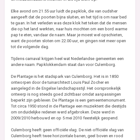
Elke avond om 21.55 uur luidt de papklok, die van oudsher
aangeeft dat de poorten bijna sluiten, en het tijd is om naar bed
te gaan. In het verleden was deze klok het teken dat de mensen
die op het land werkten, naar huis mochten om een bord warme
pap te eten, vandaar de naam. Maar je moest wel opschieten,
want de poorten sloten om 22.00 uur, en gingen niet meer open
tot de volgende dag.
Tijdens carnaval krijgen heel wat Nederlandse gemeenten een
andere naam. Papklokkendam staat dan voor Culemborg.
De Plantage is het stadspark van Culemborg. Het is in 1850
ontworpen door de tuinarchitect Louis Paul Zocher en
aangelegd in de Engelse landschapsstijl. Het oorspronkelijk
ontwerp is nog steeds goed zichtbaar omdat aanpassingen
beperkt zijn gebleven. De Plantage is een gemeentemonument.
Tot circa 1950 stond in de Plantage een muziektent die destijds
om onduidelijke redenen werd afgebroken. Deze werd in
2009/2010 herbouwd en op 5 mei 2010 feestelijk geopend.
Culemborg heeft geen officiële vlag. De niet-officiële vlag van
Culemborg heeft twee horizontale banen, geel boven en rood