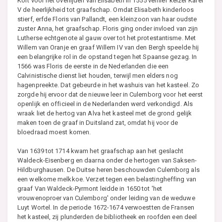
Kort voor het overlijden van Elisabeth in 1555 verhief keizer Karel
V de heerlijkheid tot graafschap. Omdat Elisabeth kinderloos
stierf, erfde Floris van Pallandt, een kleinzoon van haar oudste
zuster Anna, het graafschap. Floris ging onder invloed van zijn
Lutherse echtgenote al gauw over tot het protestantisme. Met
Willem van Oranje en graaf Willem IV van den Bergh speelde hij
een belangrijke rol in de opstand tegen het Spaanse gezag. In
1566 was Floris de eerste in de Nederlanden die een
Calvinistische dienst liet houden, terwijl men elders nog
hagenpreekte. Dat gebeurde in het washuis van het kasteel. Zo
zorgde hij ervoor dat de nieuwe leer in Culemborg voor het eerst
openlijk en officieel in de Nederlanden werd verkondigd. Als
wraak liet de hertog van Alva het kasteel met de grond gelijk
maken toen de graaf in Duitsland zat, omdat hij voor de
bloedraad moest komen.
Van 1639 tot 1714 kwam het graafschap aan het geslacht
Waldeck-Eisenberg en daarna onder de hertogen van Saksen-
Hildburghausen. De Duitse heren beschouwden Culemborg als
een welkome melkkoe. Verzet tegen een belastingheffing van
graaf Van Waldeck-Pyrmont leidde in 1650 tot 'het
vrouwenoproer van Culemborg' onder leiding van de weduwe
Luyt Wortel. In de periode 1672-1674 verwoestten de Fransen
het kasteel, zij plunderden de bibliotheek en roofden een deel