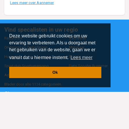
Lees meer over Aannemer
Vind specalisten in uw regio
Deze website gebruikt cookies om uw
Restaurant
Aannemer
ervaring te verbeteren. Als u doorgaat met
Onderwijs en Opleidingen
Makelaar
het gebruiken van de website, gaan we er
Hovenier
Garage
vanuit dat u hiermee instemt.
Lees meer
Sportclub Sportvereniging
Fiets Scooter Brommer
Ok
Administratiekantoor
Kapper
Blader door alle 1114 categorieën
Sitemap
Home
Contact
Cookiebeleid
Privacyverklaring
©2026
BedrijfsInformatieOnline.nl