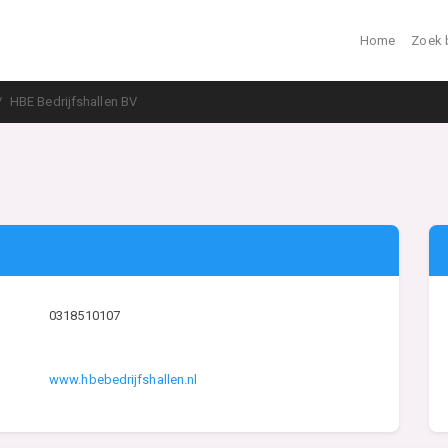
Home
Zoek 
HBE Bedrijfshallen BV
0318510107
www.hbebedrijfshallen.nl