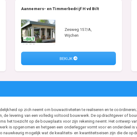
Aannemers- en Timmerbedrijf H vd Bilt
Zesweg 157/A,
Wijchen
BEKIJK
ijkheid op zich neemt om bouwactiviteiten te realiseren en te coördineren; 
, de levering van een volledig voltooid bouwwerk. De opdrachtgever of bouwh
ms het toezicht op de bouwplaats voor zijn rekening neemt. Het ontwerp van d
t werk is opgenomen en hetgeen een onderlegger vormt voor en onderdeel i
 nauwkeurig mogelijk wat de kwaliteits- en kwantiteitseisen zijn die de opdr