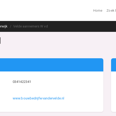
Home
Zoek 
rwijk
Velde aannemers W vd
d
0341422341
www.bouwbedrijfwvandervelde.nl