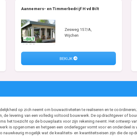
Aannemers- en Timmerbedrijf H vd Bilt
Zesweg 157/A,
Wijchen
BEKIJK
ijkheid op zich neemt om bouwactiviteiten te realiseren en te coördineren; 
, de levering van een volledig voltooid bouwwerk. De opdrachtgever of bouwh
ms het toezicht op de bouwplaats voor zijn rekening neemt. Het ontwerp van d
t werk is opgenomen en hetgeen een onderlegger vormt voor en onderdeel i
 nauwkeurig mogelijk wat de kwaliteits- en kwantiteitseisen zijn die de opdr