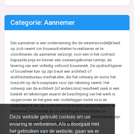
Categorie: Aannemer
Een aannemer is een onderneming die de verantwoordelijkheid
op zich neemt om bouwactiviteiten te realiseren en te
coördineren; de aannemer verzorgt, voor een in het contract
bepaalde prijs en binnen een overeengekomen termijn, de
levering van een volledig voltooid bouwwerk. De opdrachtgever
of bouwheer kan op zijn beurt een architect of
architectenbureau inschakelen, die het ontwerp en soms het
toezicht op de bouwplaats voor zijn rekening neemt. Het
ontwerp van de architect (of anderszins) resulteert vaak in een
bestek en tekeningen waarin de beschrijving van het werk is
opgenomen en hetgeen een onderlegger vormt voor en
onderdeel is van de overeenkomst tussen opdrachtgever en
aannemer. Het bestek en de tekeningen beschrijven zo
Deze website gebruikt cookies om uw
nauwkeurig mogelijk wat de kwaliteits- en kwantiteitseisen zijn
die de opdrachtgever aan het werk stelt.
ervaring te verbeteren. Als u doorgaat met
het gebruiken van de website, gaan we er
Lees meer over Aannemer