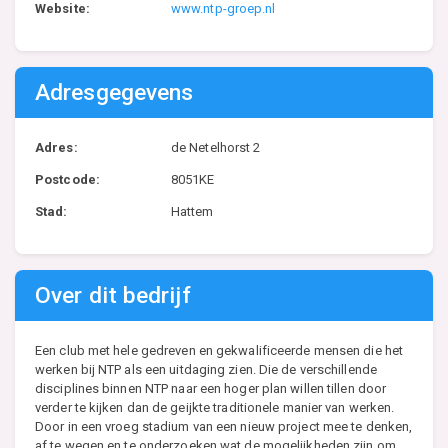
Website:
www.ntp-groep.nl
Adresgegevens
Adres:
de Netelhorst 2
Postcode:
8051KE
Stad:
Hattem
Over dit bedrijf
Een club met hele gedreven en gekwalificeerde mensen die het
werken bij NTP als een uitdaging zien. Die de verschillende
disciplines binnen NTP naar een hoger plan willen tillen door
verder te kijken dan de geijkte traditionele manier van werken.
Door in een vroeg stadium van een nieuw project mee te denken,
af te wegen en te onderzoeken wat de mogelijkheden zijn om