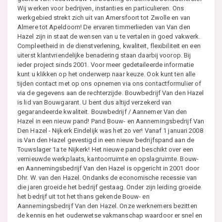
Wij werken voor bedrijven, instanties en particulieren. Ons
werkgebied strekt zich uit van Amersfoort tot Zwolle en van
Almere tot Apeldoorn! De ervaren timmerlieden van Van den
Hazel zijn in staat de wensen van u te vertalen in goed vakwerk.
Compleetheid in de dienstverlening, kwaliteit, flexibiliteit en een
uiterst klantvriendelijke benadering staan daarbij voorop. Bij
ieder project sinds 2001. Voor meer gedetaileerde informatie
kunt u klikken op het onderwerp naar keuze. Ook kunt ten alle
tijden contact met op ons opnemen via ons contactformulier of
via de gegevens aan de rechterzijde. Bouwbedrijf Van den Hazel
is lid van Bouwgarant. U bent dus altijd verzekerd van
gegarandeerde kwaliteit. Bouwbedrijf / Aannemer Van den
Hazel in een nieuw pand! Pand Bouw- en Aannemingsbedrijf Van
Den Hazel - Nijkerk Eindelijk was het zo ver! Vanaf 1 januari 2008
is Van den Hazel gevestigd in een nieuw bedrijfspand aan de
Touwslager 1a te Nijkerk! Het nieuwe pand beschikt over een
vernieuwde werkplaats, kantoorruimte en opslagruimte. Bouw-
en Aannemingsbedrijf Van den Hazel is opgericht in 2001 door
Dhr. W. van den Hazel. Ondanks de economische recessie van
die jaren groeide het bedrijf gestaag. Onder zijn leiding groeide
het bedrijf uit tot het thans gekende Bouw- en
Aannemingsbedrijf Van den Hazel. Onze werknemers bezitten
de kennis en het ouderwetse vakmanschap waardoor er snel en