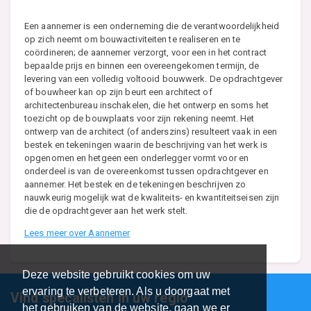
Een aannemer is een onderneming die de verantwoordelijkheid
op zich neemt om bouwactiviteiten te realiseren en te
coördineren; de aannemer verzorgt, voor een in het contract
bepaalde prijs en binnen een overeengekomen termijn, de
levering van een volledig voltooid bouwwerk. De opdrachtgever
of bouwheer kan op zijn beurt een architect of
architectenbureau inschakelen, die het ontwerp en soms het
toezicht op de bouwplaats voor zijn rekening neemt. Het
ontwerp van de architect (of anderszins) resulteert vaak in een
bestek en tekeningen waarin de beschrijving van het werk is
opgenomen en hetgeen een onderlegger vormt voor en
onderdeel is van de overeenkomst tussen opdrachtgever en
aannemer. Het bestek en de tekeningen beschrijven zo
nauwkeurig mogelijk wat de kwaliteits- en kwantiteitseisen zijn
die de opdrachtgever aan het werk stelt.
Lees meer over Aannemer
Deze website gebruikt cookies om uw
ervaring te verbeteren. Als u doorgaat met
Vind specalisten in uw regio
het gebruiken van de website, gaan we er