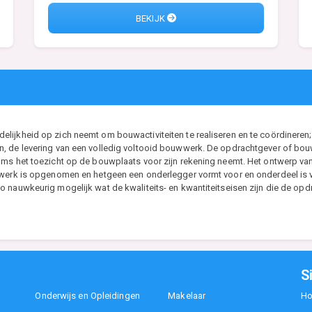
BEKIJK
ijkheid op zich neemt om bouwactiviteiten te realiseren en te coördineren; 
, de levering van een volledig voltooid bouwwerk. De opdrachtgever of bouwh
ms het toezicht op de bouwplaats voor zijn rekening neemt. Het ontwerp van d
t werk is opgenomen en hetgeen een onderlegger vormt voor en onderdeel i
 nauwkeurig mogelijk wat de kwaliteits- en kwantiteitseisen zijn die de opdr
S
Onderwijs en Opleidingen
Makelaar
H