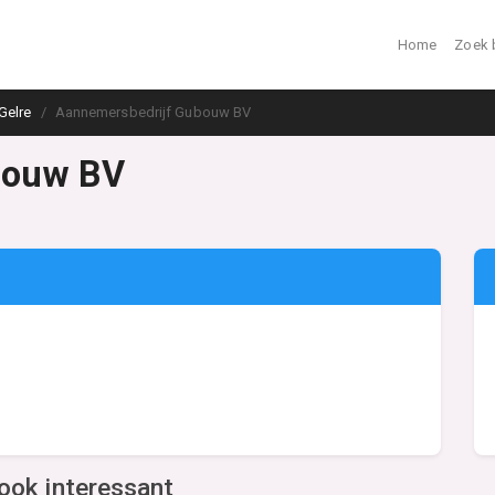
Home
Zoek 
Gelre
Aannemersbedrijf Gubouw BV
bouw BV
ook interessant