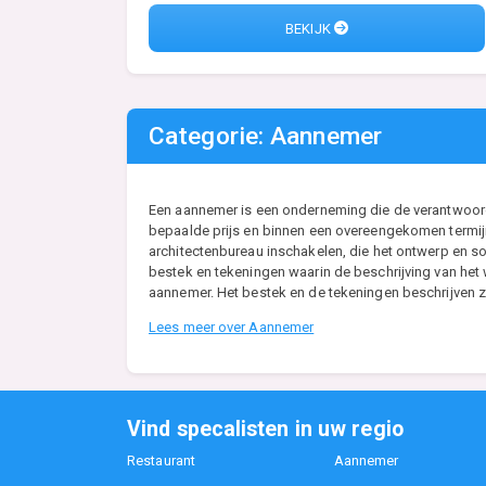
BEKIJK
Categorie: Aannemer
Een aannemer is een onderneming die de verantwoordel
bepaalde prijs en binnen een overeengekomen termijn
architectenbureau inschakelen, die het ontwerp en so
bestek en tekeningen waarin de beschrijving van he
aannemer. Het bestek en de tekeningen beschrijven zo
Lees meer over Aannemer
Vind specalisten in uw regio
Restaurant
Aannemer