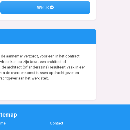
BEKIJK
de aannemer verzorgt, voor een in het contract
eer kan op zijn beurt een architect of
e architect (of anderszins) resulteert vaak in een
s van de overeenkomst tussen opdrachtgever en
achtgever aan het werk stelt.
itemap
ome
Contact