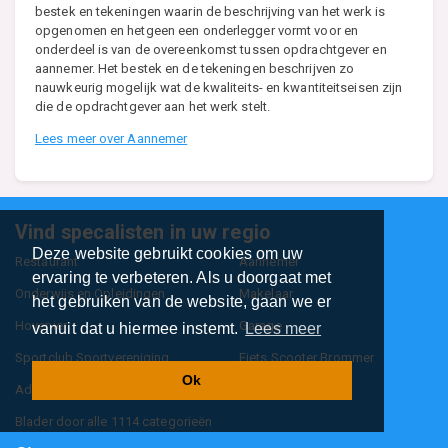
bestek en tekeningen waarin de beschrijving van het werk is
opgenomen en hetgeen een onderlegger vormt voor en
onderdeel is van de overeenkomst tussen opdrachtgever en
aannemer. Het bestek en de tekeningen beschrijven zo
nauwkeurig mogelijk wat de kwaliteits- en kwantiteitseisen zijn
die de opdrachtgever aan het werk stelt.
Lees meer over Aannemer
Vind specalisten in uw regio
Deze website gebruikt cookies om uw
Restaurant
Aannemer
ervaring te verbeteren. Als u doorgaat met
Onderwijs en Opleidingen
Makelaar
het gebruiken van de website, gaan we er
Hovenier
Garage
vanuit dat u hiermee instemt.
Lees meer
Sportclub Sportvereniging
Fiets Scooter Brommer
Ok
Administratiekantoor
Kapper
Blader door alle 1114 categorieën