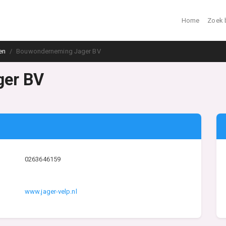
Home
Zoek 
en
Bouwonderneming Jager BV
ger BV
0263646159
www.jager-velp.nl