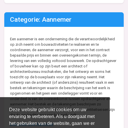
Categorie: Aannemer
Een aannemer is een onderneming die de verantwoordelijkheid
op zich neemt om bouwactiviteiten te realiseren en te
coördineren; de aannemer verzorgt, voor een in het contract
bepaalde prijs en binnen een overeengekomen termijn, de
levering van een volledig voltooid bouwwerk. De opdrachtgever
of bouwheer kan op zijn beurt een architect of
architectenbureau inschakelen, die het ontwerp en soms het
toezicht op de bouwplaats voor zijn rekening neemt. Het
ontwerp van de architect (of anderszins) resulteert vaak in een
bestek en tekeningen waarin de beschrijving van het werk is
opgenomen en hetgeen een onderlegger vormt voor en
onderdeel is van de overeenkomst tussen opdrachtgever en
aannemer. Het bestek en de tekeningen beschrijven zo
Deze website gebruikt cookies om uw
nauwkeurig mogelijk wat de kwaliteits- en kwantiteitseisen zijn
die de opdrachtgever aan het werk stelt.
ervaring te verbeteren. Als u doorgaat met
het gebruiken van de website, gaan we er
Lees meer over Aannemer