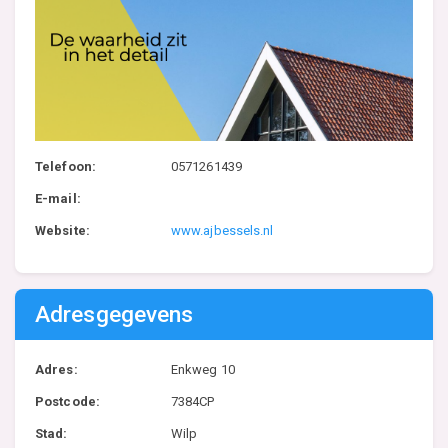
Telefoon:
0571261439
E-mail:
Website:
www.ajbessels.nl
Adresgegevens
Adres:
Enkweg 10
Postcode:
7384CP
Stad:
Wilp