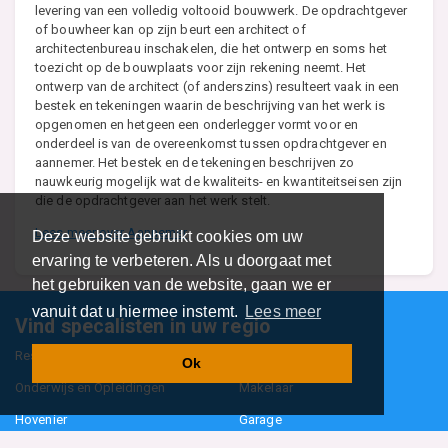
levering van een volledig voltooid bouwwerk. De opdrachtgever
of bouwheer kan op zijn beurt een architect of
architectenbureau inschakelen, die het ontwerp en soms het
toezicht op de bouwplaats voor zijn rekening neemt. Het
ontwerp van de architect (of anderszins) resulteert vaak in een
bestek en tekeningen waarin de beschrijving van het werk is
opgenomen en hetgeen een onderlegger vormt voor en
onderdeel is van de overeenkomst tussen opdrachtgever en
aannemer. Het bestek en de tekeningen beschrijven zo
nauwkeurig mogelijk wat de kwaliteits- en kwantiteitseisen zijn
die de opdrachtgever aan het werk stelt.
Lees meer over Aannemer
Deze website gebruikt cookies om uw
ervaring te verbeteren. Als u doorgaat met
het gebruiken van de website, gaan we er
vanuit dat u hiermee instemt.
Lees meer
Vind specalisten in uw regio
Restaurant
Aannemer
Ok
Onderwijs en Opleidingen
Makelaar
Hovenier
Garage