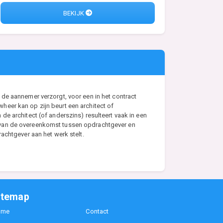
BEKIJK
de aannemer verzorgt, voor een in het contract
eer kan op zijn beurt een architect of
e architect (of anderszins) resulteert vaak in een
s van de overeenkomst tussen opdrachtgever en
achtgever aan het werk stelt.
itemap
ome
Contact