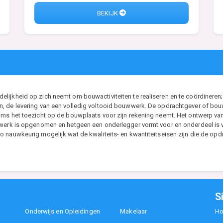
BEKIJK
ijkheid op zich neemt om bouwactiviteiten te realiseren en te coördineren; 
, de levering van een volledig voltooid bouwwerk. De opdrachtgever of bouwh
ms het toezicht op de bouwplaats voor zijn rekening neemt. Het ontwerp van d
t werk is opgenomen en hetgeen een onderlegger vormt voor en onderdeel i
 nauwkeurig mogelijk wat de kwaliteits- en kwantiteitseisen zijn die de opdr
S
Onderwijs en Opleidingen
Makelaar
H