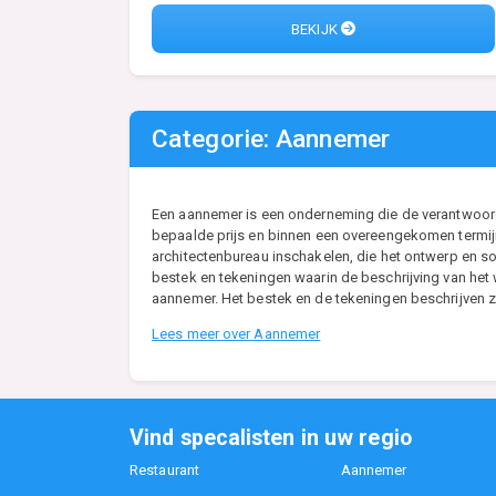
BEKIJK
Categorie: Aannemer
Een aannemer is een onderneming die de verantwoordel
bepaalde prijs en binnen een overeengekomen termijn
architectenbureau inschakelen, die het ontwerp en so
bestek en tekeningen waarin de beschrijving van he
aannemer. Het bestek en de tekeningen beschrijven zo
Lees meer over Aannemer
Vind specalisten in uw regio
Restaurant
Aannemer