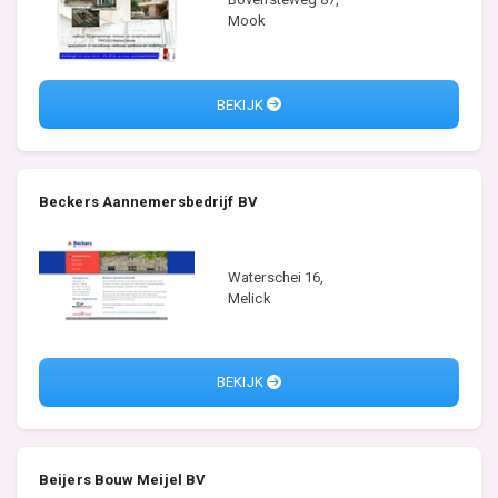
Mook
BEKIJK
Beckers Aannemersbedrijf BV
Waterschei 16,
Melick
BEKIJK
Beijers Bouw Meijel BV