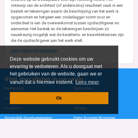
ontwerp van de architect (of anderszins) resulteert vaak in een
bestek en tekeningen waarin de beschrijving van het werk is
opgenomen en hetgeen een onderlegger vormt voor en
onderdeel is van de overeenkomst tussen opdrachtgever en
aannemer. Het bestek en de tekeningen beschrijven zo
nauwkeurig mogelijk wat de kwaliteits- en kwantiteitseisen zijn
die de opdrachtgever aan het werk stelt.
Lees meer over Aannemer
Deze website gebruikt cookies om uw
ervaring te verbeteren. Als u doorgaat met
het gebruiken van de website, gaan we er
Vind specalisten in uw regio
vanuit dat u hiermee instemt.
Lees meer
Restaurant
Aannemer
Ok
Onderwijs en Opleidingen
Makelaar
Hovenier
Garage
Sportclub Sportvereniging
Fiets Scooter Brommer
Administratiekantoor
Kapper
Blader door alle 1114 categorieën