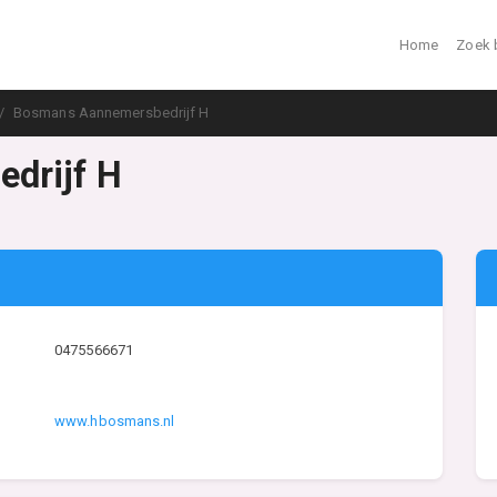
Home
Zoek 
Bosmans Aannemersbedrijf H
drijf H
0475566671
www.hbosmans.nl