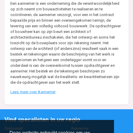
Een aannemer is een onderneming die de verantwoordelijkheid
op zich neemt om bouwactiviteiten te realiseren en te
coördineren; de aannemer verzorgt, voor een in het contract
bepaalde prijs en binnen een overeengekomen termijn, de
levering van een volledig voltooid bouwwerk. De opdrachtgever
of bouwheer kan op zijn beurt een architect of
architectenbureau inschakelen, die het ontwerp en soms het
toezicht op de bouwplaats voor zijn rekening neemt. Het
ontwerp van de architect (of anderszins) resulteert vaak in een
bestek en tekeningen waarin de beschrijving van het werk is
opgenomen en hetgeen een onderlegger vormt voor en
onderdeel is van de overeenkomst tussen opdrachtgever en
aannemer. Het bestek en de tekeningen beschrijven zo
nauwkeurig mogelijk wat de kwaliteits- en kwantiteitseisen zijn
die de opdrachtgever aan het werk stelt.
Lees meer over Aannemer
Vind specalisten in uw regio
Restaurant
Aannemer
Deze website gebruikt cookies om uw