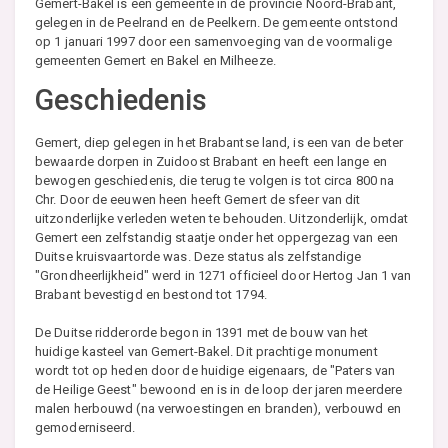
Gemert-Bakel is een gemeente in de provincie Noord-Brabant,
gelegen in de Peelrand en de Peelkern. De gemeente ontstond
op 1 januari 1997 door een samenvoeging van de voormalige
gemeenten Gemert en Bakel en Milheeze.
Geschiedenis
Gemert, diep gelegen in het Brabantse land, is een van de beter
bewaarde dorpen in Zuidoost Brabant en heeft een lange en
bewogen geschiedenis, die terug te volgen is tot circa 800 na
Chr. Door de eeuwen heen heeft Gemert de sfeer van dit
uitzonderlijke verleden weten te behouden. Uitzonderlijk, omdat
Gemert een zelfstandig staatje onder het oppergezag van een
Duitse kruisvaartorde was. Deze status als zelfstandige
"Grondheerlijkheid" werd in 1271 officieel door Hertog Jan 1 van
Brabant bevestigd en bestond tot 1794.
De Duitse ridderorde begon in 1391 met de bouw van het
huidige kasteel van Gemert-Bakel. Dit prachtige monument
wordt tot op heden door de huidige eigenaars, de "Paters van
de Heilige Geest" bewoond en is in de loop der jaren meerdere
malen herbouwd (na verwoestingen en branden), verbouwd en
gemoderniseerd.