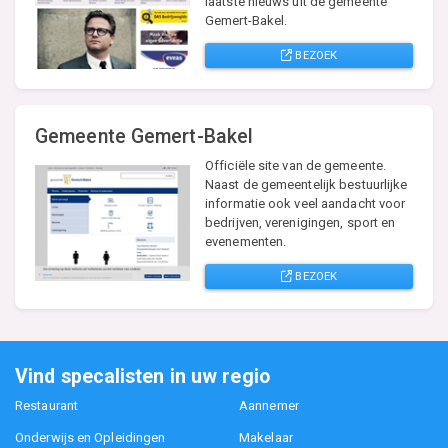
laatste nieuws uit de gemeente
Gemert-Bakel.
BEZOEK
Gemeente Gemert-Bakel
Officiële site van de gemeente.
Naast de gemeentelijk bestuurlijke
informatie ook veel aandacht voor
bedrijven, verenigingen, sport en
evenementen.
BEZOEK
Vind specalisten in uw regio
Restaurant
Aannemer
Onderwijs en Opleidingen
Makelaar