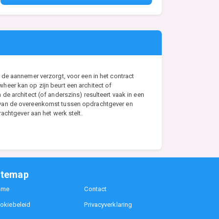
de aannemer verzorgt, voor een in het contract
eer kan op zijn beurt een architect of
e architect (of anderszins) resulteert vaak in een
s van de overeenkomst tussen opdrachtgever en
achtgever aan het werk stelt.
itemap
ome
Contact
okiebeleid
Privacyverklaring