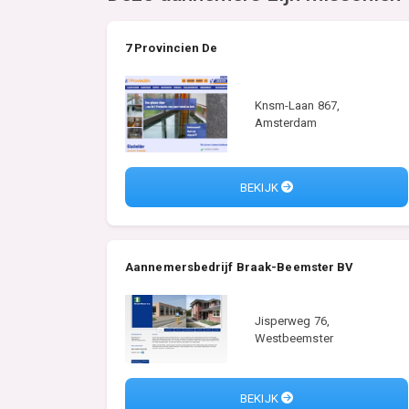
7 Provincien De
Knsm-Laan 867,
Amsterdam
BEKIJK
Aannemersbedrijf Braak-Beemster BV
Jisperweg 76,
Westbeemster
BEKIJK