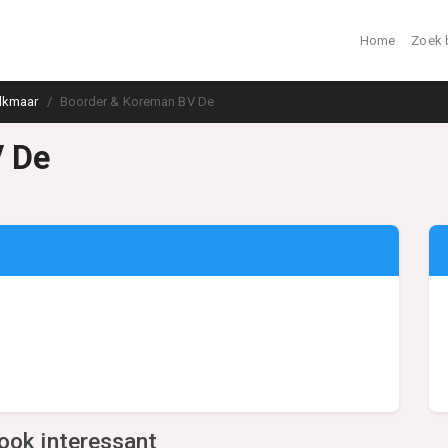
Home
Zoek 
lkmaar
Boorder & Koreman BV De
V De
ook interessant