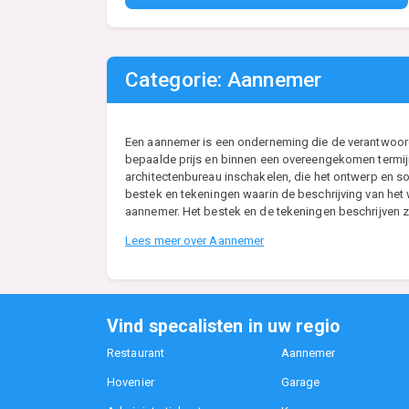
Categorie: Aannemer
Een aannemer is een onderneming die de verantwoordel
bepaalde prijs en binnen een overeengekomen termijn
architectenbureau inschakelen, die het ontwerp en so
bestek en tekeningen waarin de beschrijving van he
aannemer. Het bestek en de tekeningen beschrijven zo
Lees meer over Aannemer
Vind specalisten in uw regio
Restaurant
Aannemer
Hovenier
Garage