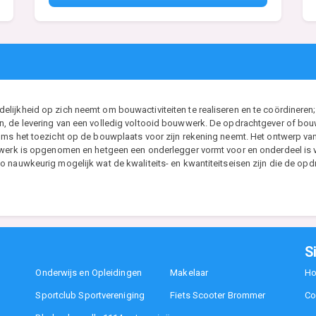
ijkheid op zich neemt om bouwactiviteiten te realiseren en te coördineren; 
, de levering van een volledig voltooid bouwwerk. De opdrachtgever of bouwh
ms het toezicht op de bouwplaats voor zijn rekening neemt. Het ontwerp van d
t werk is opgenomen en hetgeen een onderlegger vormt voor en onderdeel i
 nauwkeurig mogelijk wat de kwaliteits- en kwantiteitseisen zijn die de opdr
S
Onderwijs en Opleidingen
Makelaar
H
Sportclub Sportvereniging
Fiets Scooter Brommer
Co