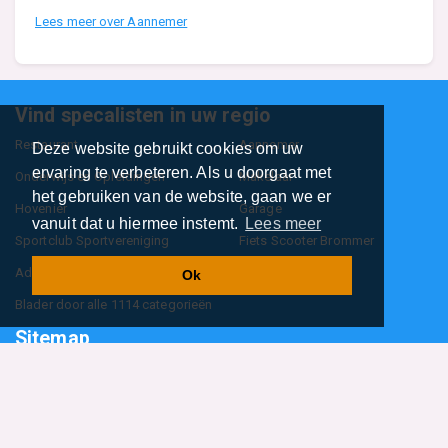
Lees meer over Aannemer
Vind specalisten in uw regio
Restaurant
Aannemer
Deze website gebruikt cookies om uw
ervaring te verbeteren. Als u doorgaat met
Onderwijs en Opleidingen
Makelaar
het gebruiken van de website, gaan we er
Hovenier
Garage
vanuit dat u hiermee instemt.
Lees meer
Sportclub Sportvereniging
Fiets Scooter Brommer
Administratiekantoor
Kapper
Ok
Blader door alle 1114 categorieën
Sitemap
Home
Contact
Cookiebeleid
Privacyverklaring
©2026
BedrijfsInformatieOnline.nl