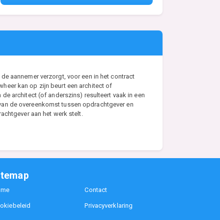
de aannemer verzorgt, voor een in het contract
eer kan op zijn beurt een architect of
e architect (of anderszins) resulteert vaak in een
s van de overeenkomst tussen opdrachtgever en
achtgever aan het werk stelt.
itemap
ome
Contact
okiebeleid
Privacyverklaring