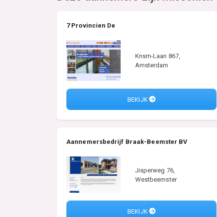
7 Provincien De
Knsm-Laan 867,
Amsterdam
BEKIJK
Aannemersbedrijf Braak-Beemster BV
Jisperweg 76,
Westbeemster
BEKIJK