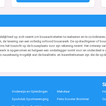
ijkheid op zich neemt om bouwactiviteiten te realiseren en te coördineren; 
, de levering van een volledig voltooid bouwwerk. De opdrachtgever of bouwh
ms het toezicht op de bouwplaats voor zijn rekening neemt. Het ontwerp van d
t werk is opgenomen en hetgeen een onderlegger vormt voor en onderdeel i
 nauwkeurig mogelijk wat de kwaliteits- en kwantiteitseisen zijn die de opdr
S
Onderwijs en Opleidingen
Makelaar
H
Sportclub Sportvereniging
Fiets Scooter Brommer
Co