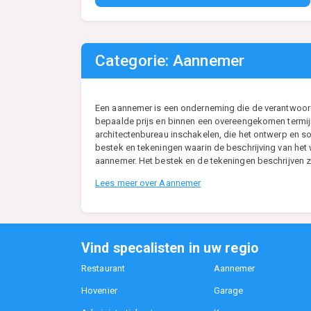
Categorie: Aannemer
Een aannemer is een onderneming die de verantwoordel
bepaalde prijs en binnen een overeengekomen termijn
architectenbureau inschakelen, die het ontwerp en so
bestek en tekeningen waarin de beschrijving van he
aannemer. Het bestek en de tekeningen beschrijven zo
Lees meer over Aannemer
Vind specalisten in uw regio
Restaurant
Aannemer
Hovenier
Garage