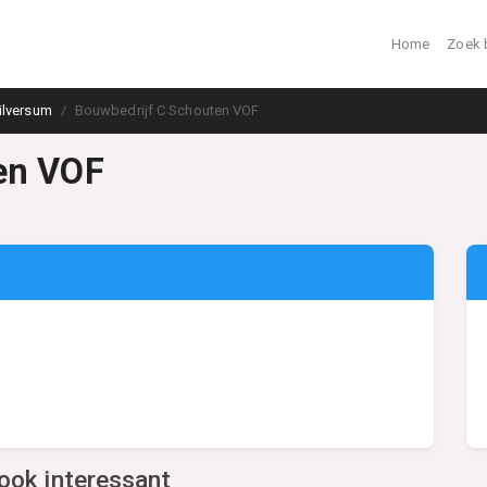
Home
Zoek 
ilversum
Bouwbedrijf C Schouten VOF
en VOF
ook interessant