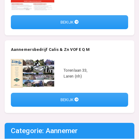
BEKIJK
Aannemersbedrijf Calis & Zn VOF E Q M
Torenlaan 33,
Laren (nh)
BEKIJK
Categorie: Aannemer