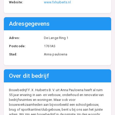
Website:
www.fxhuiberts.nl
Adresgegevens
Adres:
De Lange Ring 1
Postcode:
1761AS
Stad:
Anna paulowna
Over dit bedrijf
Bouwbedrijf F. X. Huiberts B. V. uit Anna Paulowna heeft al ruim
55 jaar ervaring in aan- en verbouw, onderhoud en renovatie van
bedrijfsruimtes en woningen. Maar ook voor
bouwwerkzaamheden aan bijvoorbeeld een schoolgebouw,
brug of sportkantine/clubgebouw, bent u bij ons aan het juiste
adres. Wij zijn een bouwbedrijf in de ruimste zin des woords: