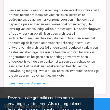
Een aannemer is een onderneming die de verantwoordelijkheid
op zich neemt om bouwactiviteiten te realiseren en te
coördineren; de aannemer verzorgt, voor een in het contract
bepaalde prijs en binnen een overeengekomen termijn, de
levering van een volledig voltooid bouwwerk. De opdrachtgever
of bouwheer kan op zijn beurt een architect of
architectenbureau inschakelen, die het ontwerp en soms het
toezicht op de bouwplaats voor zijn rekening neemt. Het
ontwerp van de architect (of anderszins) resulteert vaak in een
bestek en tekeningen waarin de beschrijving van het werk is
opgenomen en hetgeen een onderlegger vormt voor en
onderdeel is van de overeenkomst tussen opdrachtgever en
aannemer. Het bestek en de tekeningen beschrijven zo
nauwkeurig mogelijk wat de kwaliteits- en kwantiteitseisen zijn
die de opdrachtgever aan het werk stelt.
Lees meer over Aannemer
Deze website gebruikt cookies om uw
ervaring te verbeteren. Als u doorgaat met
Vind specalisten in uw regio
het gebruiken van de website, gaan we er