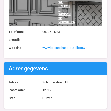
Telefoon:
0629514083
E-mail:
Website:
www.bramschaaptotaalbouw.nl
Adresgegevens
Adres:
Schipperstraat 18
Postcode:
1271VC
Stad:
Huizen