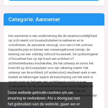
Categorie: Aannemer
Een aannemer is een onderneming die de verantwoordelijkheid
op zich neemt om bouwactiviteiten te realiseren en te
coördineren; de aannemer verzorgt, voor een in het contract
bepaalde prijs en binnen een overeengekomen termijn, de
levering van een volledig voltooid bouwwerk. De opdrachtgever
of bouwheer kan op zijn beurt een architect of
architectenbureau inschakelen, die het ontwerp en soms het
toezicht op de bouwplaats voor zijn rekening neemt. Het
ontwerp van de architect (of anderszins) resulteert vaak in een
bestek en tekeningen waarin de beschrijving van het werk is
opgenomen en hetgeen een onderlegger vormt voor en
onderdeel is van de overeenkomst tussen opdrachtgever en
aannemer. Het bestek en de tekeningen beschrijven zo
Deze website gebruikt cookies om uw
nauwkeurig mogelijk wat de kwaliteits- en kwantiteitseisen zijn
ervaring te verbeteren. Als u doorgaat met
die de opdrachtgever aan het werk stelt.
het gebruiken van de website, gaan we er
Lees meer over Aannemer