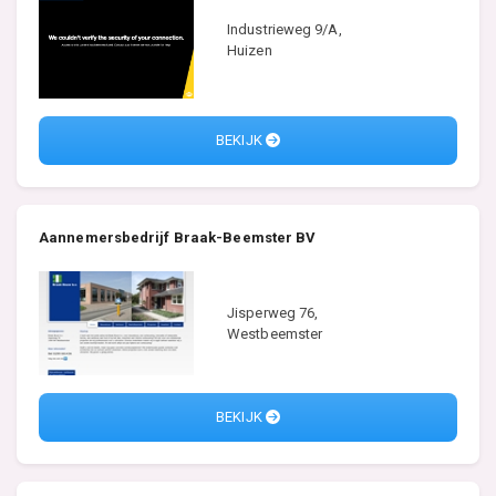
Industrieweg 9/A,
Huizen
BEKIJK
Aannemersbedrijf Braak-Beemster BV
Jisperweg 76,
Westbeemster
BEKIJK