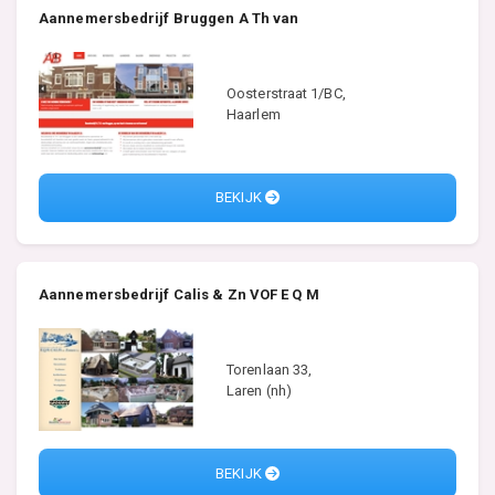
Aannemersbedrijf Bruggen A Th van
Oosterstraat 1/BC,
Haarlem
BEKIJK
Aannemersbedrijf Calis & Zn VOF E Q M
Torenlaan 33,
Laren (nh)
BEKIJK