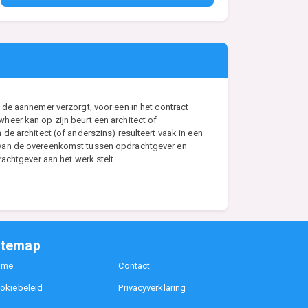
de aannemer verzorgt, voor een in het contract
eer kan op zijn beurt een architect of
e architect (of anderszins) resulteert vaak in een
s van de overeenkomst tussen opdrachtgever en
achtgever aan het werk stelt.
itemap
ome
Contact
okiebeleid
Privacyverklaring