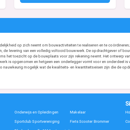
ijkheid op zich neemt om bouwactiviteiten te realiseren en te coördineren; 
, de levering van een volledig voltooid bouwwerk. De opdrachtgever of bouwh
ms het toezicht op de bouwplaats voor zijn rekening neemt. Het ontwerp van d
t werk is opgenomen en hetgeen een onderlegger vormt voor en onderdeel i
 nauwkeurig mogelijk wat de kwaliteits- en kwantiteitseisen zijn die de opdr
S
Onderwijs en Opleidingen
Makelaar
H
Sportclub Sportvereniging
Fiets Scooter Brommer
Co