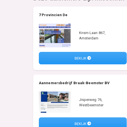
7 Provincien De
Knsm-Laan 867,
Amsterdam
BEKIJK
Aannemersbedrijf Braak-Beemster BV
Jisperweg 76,
Westbeemster
BEKIJK