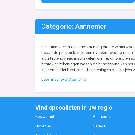
Categorie: Aannemer
Een aannemer is een onderneming die de verantwoordel
bepaalde prijs en binnen een overeengekomen termijn
architectenbureau inschakelen, die het ontwerp en so
bestek en tekeningen waarin de beschrijving van he
aannemer. Het bestek en de tekeningen beschrijven zo
Lees meer over Aannemer
Vind specalisten in uw regio
Restaurant
Aannemer
Hovenier
Garage