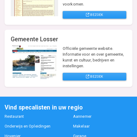
voorkomen.
BEZOEK
Gemeente Losser
Officiële gemeente website.
Informatie voor en over gemeente,
kunst en cultuur, bedrijven en
instellingen.
BEZOEK
Vind specalisten in uw regio
Restaurant
Aannemer
Onderwijs en Opleidingen
Makelaar
Hovenier
Garage