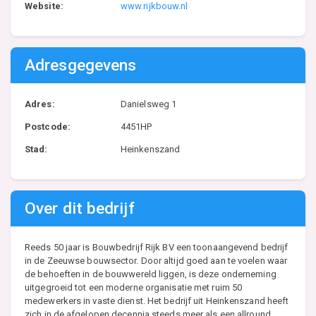
Website:
www.rijkbouw.nl
Adresgegevens
Adres:
Danielsweg 1
Postcode:
4451HP
Stad:
Heinkenszand
Over dit bedrijf
Reeds 50 jaar is Bouwbedrijf Rijk BV een toonaangevend bedrijf
in de Zeeuwse bouwsector. Door altijd goed aan te voelen waar
de behoeften in de bouwwereld liggen, is deze onderneming
uitgegroeid tot een moderne organisatie met ruim 50
medewerkers in vaste dienst. Het bedrijf uit Heinkenszand heeft
zich in de afgelopen decennia steeds meer als een allround