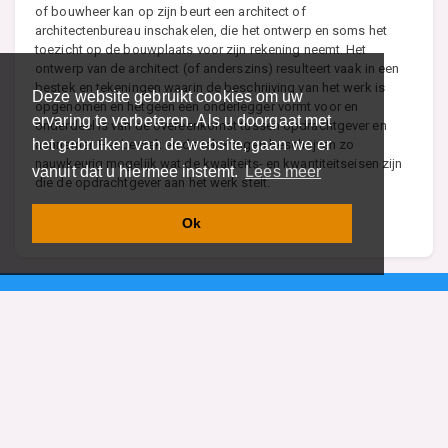
of bouwheer kan op zijn beurt een architect of
architectenbureau inschakelen, die het ontwerp en soms het
toezicht op de bouwplaats voor zijn rekening neemt. Het
ontwerp van de architect (of anderszins) resulteert vaak in een
bestek en tekeningen waarin de beschrijving van het werk is
Deze website gebruikt cookies om uw
opgenomen en hetgeen een onderlegger vormt voor en
ervaring te verbeteren. Als u doorgaat met
onderdeel is van de overeenkomst tussen opdrachtgever en
het gebruiken van de website, gaan we er
aannemer. Het bestek en de tekeningen beschrijven zo
nauwkeurig mogelijk wat de kwaliteits- en kwantiteitseisen zijn
vanuit dat u hiermee instemt.
Lees meer
die de opdrachtgever aan het werk stelt.
Lees meer over Aannemer
Ok
Vind specalisten in uw regio
Restaurant
Aannemer
Onderwijs en Opleidingen
Makelaar
Hovenier
Garage
Sportclub Sportvereniging
Fiets Scooter Brommer