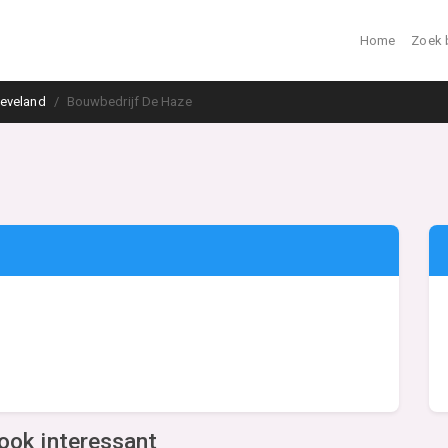
Home
Zoek 
eveland
Bouwbedrijf De Haze
ook interessant