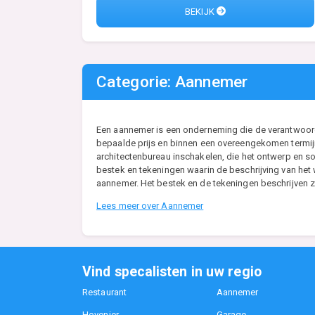
BEKIJK
Categorie: Aannemer
Een aannemer is een onderneming die de verantwoordel
bepaalde prijs en binnen een overeengekomen termijn
architectenbureau inschakelen, die het ontwerp en so
bestek en tekeningen waarin de beschrijving van he
aannemer. Het bestek en de tekeningen beschrijven zo
Lees meer over Aannemer
Vind specalisten in uw regio
Restaurant
Aannemer
Hovenier
Garage