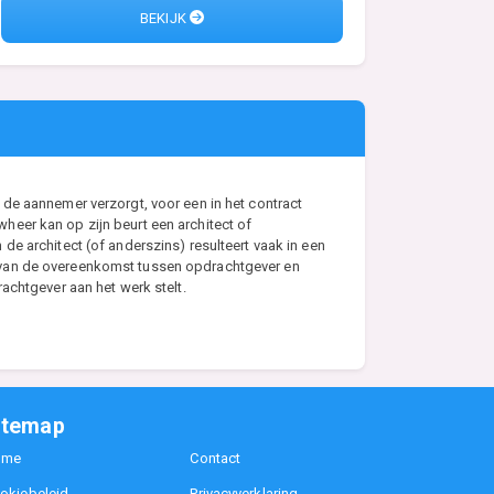
BEKIJK
de aannemer verzorgt, voor een in het contract
eer kan op zijn beurt een architect of
e architect (of anderszins) resulteert vaak in een
s van de overeenkomst tussen opdrachtgever en
achtgever aan het werk stelt.
itemap
ome
Contact
okiebeleid
Privacyverklaring