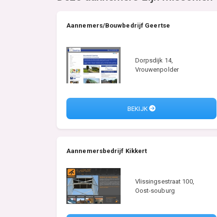
Aannemers/Bouwbedrijf Geertse
Dorpsdijk 14,
Vrouwenpolder
BEKIJK
Aannemersbedrijf Kikkert
Vlissingsestraat 100,
Oost-souburg