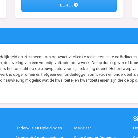
BEKIJK
ijkheid op zich neemt om bouwactiviteiten te realiseren en te coördineren; 
, de levering van een volledig voltooid bouwwerk. De opdrachtgever of bouwh
ms het toezicht op de bouwplaats voor zijn rekening neemt. Het ontwerp van d
t werk is opgenomen en hetgeen een onderlegger vormt voor en onderdeel i
 nauwkeurig mogelijk wat de kwaliteits- en kwantiteitseisen zijn die de opdr
S
Onderwijs en Opleidingen
Makelaar
H
Sportclub Sportvereniging
Fiets Scooter Brommer
Co