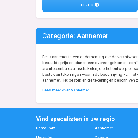
BEKIJK
Categorie: Aannemer
Een aannemer is een onderneming die de verantwoordel
bepaalde prijs en binnen een overeengekomen termijn
architectenbureau inschakelen, die het ontwerp en so
bestek en tekeningen waarin de beschrijving van he
aannemer. Het bestek en de tekeningen beschrijven zo
Lees meer over Aannemer
Vind specalisten in uw regio
Restaurant
Aannemer
Hovenier
Garage