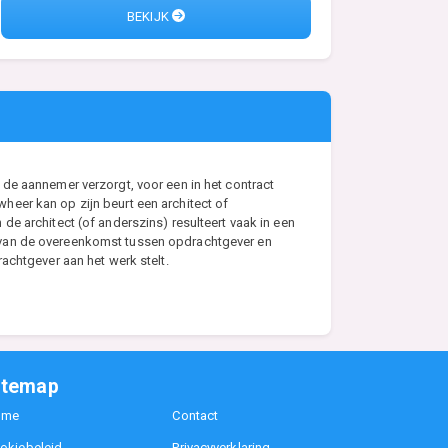
BEKIJK
de aannemer verzorgt, voor een in het contract
eer kan op zijn beurt een architect of
e architect (of anderszins) resulteert vaak in een
s van de overeenkomst tussen opdrachtgever en
achtgever aan het werk stelt.
itemap
ome
Contact
okiebeleid
Privacyverklaring