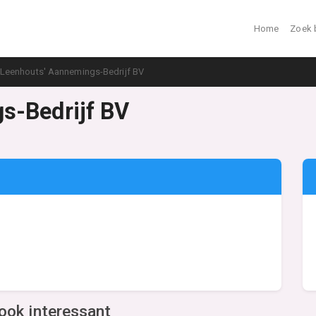
Home
Zoek 
Leenhouts' Aannemings-Bedrijf BV
s-Bedrijf BV
ook interessant