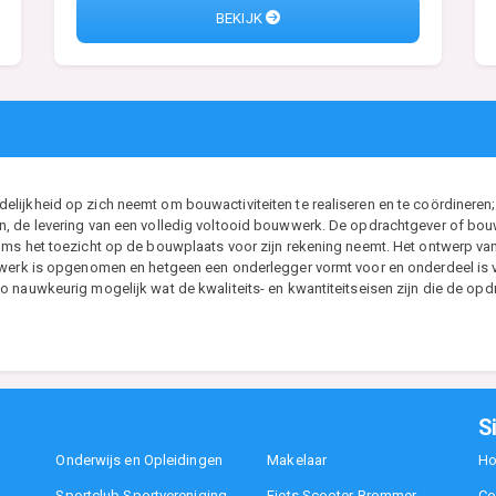
BEKIJK
ijkheid op zich neemt om bouwactiviteiten te realiseren en te coördineren; 
, de levering van een volledig voltooid bouwwerk. De opdrachtgever of bouwh
ms het toezicht op de bouwplaats voor zijn rekening neemt. Het ontwerp van d
t werk is opgenomen en hetgeen een onderlegger vormt voor en onderdeel i
 nauwkeurig mogelijk wat de kwaliteits- en kwantiteitseisen zijn die de opdr
S
Onderwijs en Opleidingen
Makelaar
H
Sportclub Sportvereniging
Fiets Scooter Brommer
Co