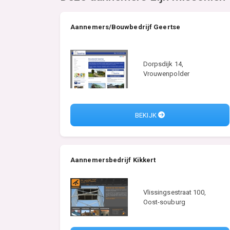
Aannemers/Bouwbedrijf Geertse
Dorpsdijk 14,
Vrouwenpolder
BEKIJK
Aannemersbedrijf Kikkert
Vlissingsestraat 100,
Oost-souburg