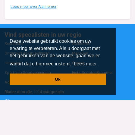
Lees meer over Aannemer
Vind specalisten in uw regio
Deze website gebruikt cookies om uw
Restaurant
Aannemer
ervaring te verbeteren. Als u doorgaat met
Onderwijs en Opleidingen
Makelaar
het gebruiken van de website, gaan we er
Hovenier
Garage
vanuit dat u hiermee instemt.
Lees meer
Sportclub Sportvereniging
Fiets Scooter Brommer
Ok
Administratiekantoor
Kapper
Blader door alle 1114 categorieën
Sitemap
Home
Contact
Cookiebeleid
Privacyverklaring
©2026
BedrijfsInformatieOnline.nl