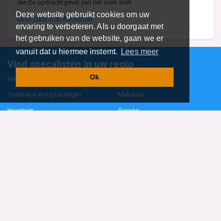
die de opdrachtgever aan het werk stelt.
Deze website gebruikt cookies om uw
Lees meer over Aannemer
ervaring te verbeteren. Als u doorgaat met
het gebruiken van de website, gaan we er
vanuit dat u hiermee instemt.
Lees meer
Vind specalisten in uw regio
Ok
Restaurant
Aannemer
Onderwijs en Opleidingen
Makelaar
Hovenier
Garage
Sportclub Sportvereniging
Fiets Scooter Brommer
Administratiekantoor
Kapper
Blader door alle 1114 categorieën
Sitemap
Home
Contact
Cookiebeleid
Privacyverklaring