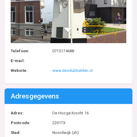
Telefoon:
0715174688
E-mail:
Website:
www.dendubbelden.nl
Adresgegevens
Adres:
De Hooge Krocht 16
Postcode:
2201TX
Stad:
Noordwijk (zh)