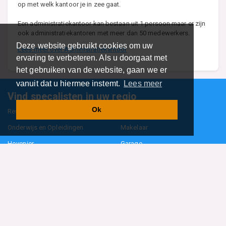
op met welk kantoor je in zee gaat.
Een administratiekantoor kan bestaan uit 1 persoon maar er zijn
ook administratiekantoren met meer dan 50 medewerkers.
Deze website gebruikt cookies om uw
Lees meer over Administratiekantoor
ervaring te verbeteren. Als u doorgaat met
het gebruiken van de website, gaan we er
vanuit dat u hiermee instemt.
Lees meer
Vind specalisten in uw regio
Ok
Restaurant
Aannemer
Onderwijs en Opleidingen
Makelaar
Hovenier
Garage
Sportclub Sportvereniging
Fiets Scooter Brommer
Administratiekantoor
Kapper
Blader door alle 1114 categorieën
Sitemap
Home
Contact
Cookiebeleid
Privacyverklaring