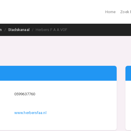
Home
Zoek 
n
Stadskanaal
Herbers F A A VOF
0599637760
www.herbersfaa.nl