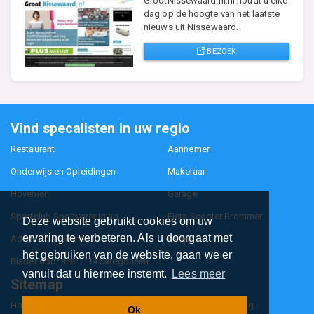
GrootNissewaard.nl.nl houdt u elke
dag op de hoogte van het laatste
nieuws uit Nissewaard.
BEZOEK
Vind specalisten in uw regio
Restaurant
Aannemer
Onderwijs en Opleidingen
Makelaar
Hovenier
Garage
Sportclub Sportvereniging
Fiets Scooter Brommer
Deze website gebruikt cookies om uw
ervaring te verbeteren. Als u doorgaat met
Administratiekantoor
Kapper
het gebruiken van de website, gaan we er
Blader door alle 1114 categorieën
vanuit dat u hiermee instemt.
Lees meer
Sitemap
Home
Contact
Cookiebeleid
Privacyverklaring
Ok