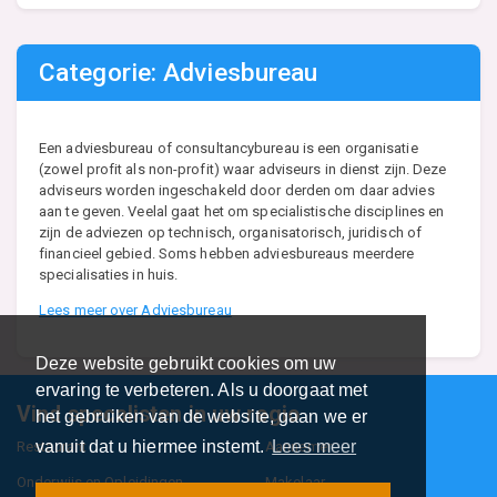
Categorie: Adviesbureau
Een adviesbureau of consultancybureau is een organisatie
(zowel profit als non-profit) waar adviseurs in dienst zijn. Deze
adviseurs worden ingeschakeld door derden om daar advies
aan te geven. Veelal gaat het om specialistische disciplines en
zijn de adviezen op technisch, organisatorisch, juridisch of
financieel gebied. Soms hebben adviesbureaus meerdere
specialisaties in huis.
Lees meer over Adviesbureau
Deze website gebruikt cookies om uw
ervaring te verbeteren. Als u doorgaat met
Vind specalisten in uw regio
het gebruiken van de website, gaan we er
vanuit dat u hiermee instemt.
Lees meer
Restaurant
Aannemer
Onderwijs en Opleidingen
Makelaar