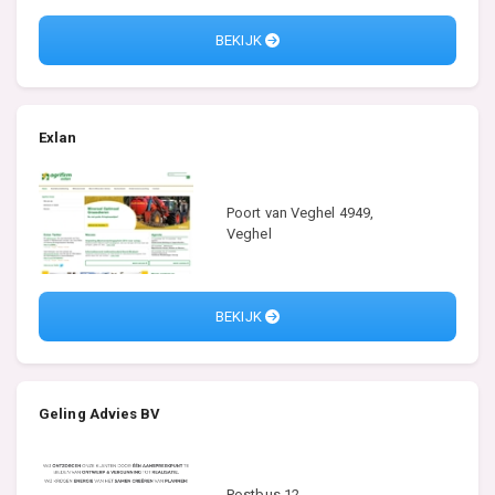
BEKIJK
Exlan
Poort van Veghel 4949,
Veghel
BEKIJK
Geling Advies BV
Postbus 12,