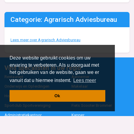
Categorie: Agrarisch Adviesbureau
Lees meer over Agrarisch Adviesbureau
Deze website gebruikt cookies om uw
ervaring te verbeteren. Als u doorgaat met
Vind specalisten in uw regio
het gebruiken van de website, gaan we er
Restaurant
Aannemer
vanuit dat u hiermee instemt.
Lees meer
Onderwijs en Opleidingen
Makelaar
Ok
Hovenier
Garage
Sportclub Sportvereniging
Fiets Scooter Brommer
Administratiekantoor
Kapper
Blader door alle 1114 categorieën