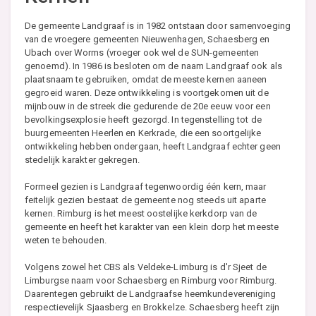
De gemeente Landgraaf is in 1982 ontstaan door samenvoeging
van de vroegere gemeenten Nieuwenhagen, Schaesberg en
Ubach over Worms (vroeger ook wel de SUN-gemeenten
genoemd). In 1986 is besloten om de naam Landgraaf ook als
plaatsnaam te gebruiken, omdat de meeste kernen aaneen
gegroeid waren. Deze ontwikkeling is voortgekomen uit de
mijnbouw in de streek die gedurende de 20e eeuw voor een
bevolkingsexplosie heeft gezorgd. In tegenstelling tot de
buurgemeenten Heerlen en Kerkrade, die een soortgelijke
ontwikkeling hebben ondergaan, heeft Landgraaf echter geen
stedelijk karakter gekregen.
Formeel gezien is Landgraaf tegenwoordig één kern, maar
feitelijk gezien bestaat de gemeente nog steeds uit aparte
kernen. Rimburg is het meest oostelijke kerkdorp van de
gemeente en heeft het karakter van een klein dorp het meeste
weten te behouden.
Volgens zowel het CBS als Veldeke-Limburg is d'r Sjeet de
Limburgse naam voor Schaesberg en Rimburg voor Rimburg.
Daarentegen gebruikt de Landgraafse heemkundevereniging
respectievelijk Sjaasberg en Brokkelze. Schaesberg heeft zijn