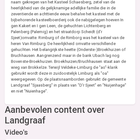
naam gekregen van het Kasteel Schaesberg, zetel van de
heerlijkheid van de gelijknamige adellijke familie die in de
zeventiende en achttiende eeuw behalve het kasteel met de
bijbehorende kasteelboerderij ook de nabijgelegen hoeven In
gen Kakert en I gen Leen, de gehuchten Lichtenberg en
Palenberg (Palemig) en het straatdorp Scheidt (d'r
Sjeet)omvatte. Rimburg of de Rimborg was het kasteel van de
heren Van Rimburg. De heerlijkheid omvatte verschillende
gehuchten. Het belangrijkste heette (Onderste-)Broekhuizen of
Bruchhausen. Aangrenzend maar in de bank Ubach lag nog
Bovenste-Broekhuizen. Broekhuizen/Bruchhausen staat aan de
wieg van Brokkelze. Terwijl Veldeke-Limburg de "ao"-klank
gebruikt wordt deze in zuidoostelijk Limburg als "oa"
weergegeven. Op de plaatsnaamborden gebruikt de gemeente
Landgraaf "Sjaasberg" in plaats van "D'r Sjeet" en "Nuijenhage"
en niet "Nuienhage".
Aanbevolen content over
Landgraaf
Video's