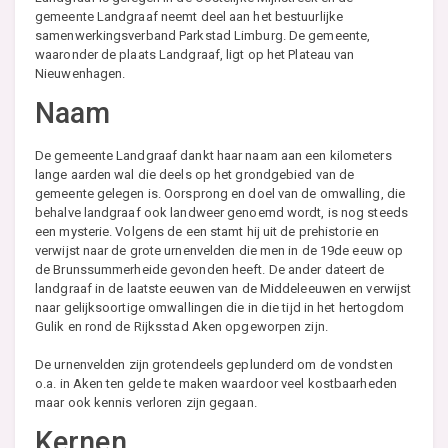
gemeente Landgraaf neemt deel aan het bestuurlijke
samenwerkingsverband Parkstad Limburg. De gemeente,
waaronder de plaats Landgraaf, ligt op het Plateau van
Nieuwenhagen.
Naam
De gemeente Landgraaf dankt haar naam aan een kilometers
lange aarden wal die deels op het grondgebied van de
gemeente gelegen is. Oorsprong en doel van de omwalling, die
behalve landgraaf ook landweer genoemd wordt, is nog steeds
een mysterie. Volgens de een stamt hij uit de prehistorie en
verwijst naar de grote urnenvelden die men in de 19de eeuw op
de Brunssummerheide gevonden heeft. De ander dateert de
landgraaf in de laatste eeuwen van de Middeleeuwen en verwijst
naar gelijksoortige omwallingen die in die tijd in het hertogdom
Gulik en rond de Rijksstad Aken opgeworpen zijn.
De urnenvelden zijn grotendeels geplunderd om de vondsten
o.a. in Aken ten gelde te maken waardoor veel kostbaarheden
maar ook kennis verloren zijn gegaan.
Kernen