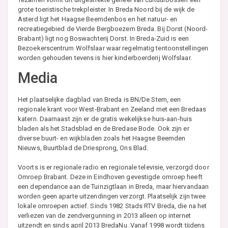
grote toeristische trekpleister. In Breda Noord bij de wijk de
Asterd ligt het Haagse Beemdenbos en het natuur- en
recreatiegebied de Vierde Bergboezem Breda. Bij Dorst (Noord-
Brabant) ligt nog Boswachterij Dorst. In Breda-Zuid is een
Bezoekerscentrum Wolfslaar waar regelmatig tentoonstellingen
worden gehouden tevens is hier kinderboerderij Wolfslaar.
Media
Het plaatselijke dagblad van Breda is BN/De Stem, een
regionale krant voor West-Brabant en Zeeland met een Bredaas
katern. Daarnaast zijn er de gratis wekelijkse huis-aan-huis
bladen als het Stadsblad en de Bredase Bode. Ook zijn er
diverse buurt- en wijkbladen zoals het Haagse Beemden
Nieuws, Buurtblad de Driesprong, Ons Blad.
Voorts is er regionale radio en regionale televisie, verzorgd door
Omroep Brabant. Deze in Eindhoven gevestigde omroep heeft
een dependance aan de Tuinzigtlaan in Breda, maar hiervandaan
worden geen aparte uitzendingen verzorgt. Plaatselijk zijn twee
lokale omroepen actief. Sinds 1982 Stads RTV Breda, die na het
verliezen van de zendvergunning in 2013 alleen op internet
uitzendt en sinds april 2013 BredaNu. Vanaf 1998 wordt tijdens