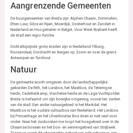
Aangrenzende Gemeenten
De buurgemeenten van Breda zijn: Alphen-Chaam, Drimmelen,
Etten-Leur, Gilze en Rijen, Moerdijk, Oosterhout en Zundert in
Nederland en Hoogstraten in België. Voor West-Brabant heeft
de stad een regio-functie.
Dichtstbijzijnde grote steden zijn in Nederland Tilburg,
Roosendaal, Dordrecht en Bergen op Zoom en over de grens
Antwerpen en Turnhout.
Natuur
De gemeente wordt omgeven door de landschappelijke
gebieden De Rith, het Liesbos, het Mastbos, de Teteringse
heide, Cadettenkamp, Vrachelse heide en de Lage Vuchtpolder.
Breda is befaamd om zijn bosrijke omgeving, vooral ten zuiden
van de stad. Een ander natuurgebied is het Markdal. Het
Mastbos is het oudste cultuurbos van Nederland. Het Liesbos
bij Princenhage en het Ulvenhoutse Bos doen er niet veel voor
onder. Naar het zuidoosten toe loopt het bosgebied over in de
Chaamse bossen en het bos- en vennengebied van Strijbeek.
Tezamen vormt dit uitgestrekte geheel van cultuurbossen een