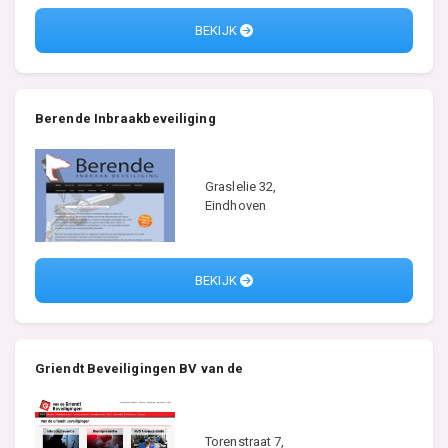
BEKIJK
Berende Inbraakbeveiliging
Graslelie 32,
Eindhoven
BEKIJK
Griendt Beveiligingen BV van de
Torenstraat 7,