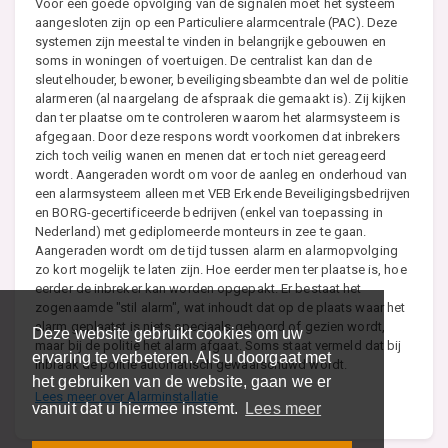
Voor een goede opvolging van de signalen moet het systeem
aangesloten zijn op een Particuliere alarmcentrale (PAC). Deze
systemen zijn meestal te vinden in belangrijke gebouwen en
soms in woningen of voertuigen. De centralist kan dan de
sleutelhouder, bewoner, beveiligingsbeambte dan wel de politie
alarmeren (al naargelang de afspraak die gemaakt is). Zij kijken
dan ter plaatse om te controleren waarom het alarmsysteem is
afgegaan. Door deze respons wordt voorkomen dat inbrekers
zich toch veilig wanen en menen dat er toch niet gereageerd
wordt. Aangeraden wordt om voor de aanleg en onderhoud van
een alarmsysteem alleen met VEB Erkende Beveiligingsbedrijven
en BORG-gecertificeerde bedrijven (enkel van toepassing in
Nederland) met gediplomeerde monteurs in zee te gaan.
Aangeraden wordt om de tijd tussen alarm en alarmopvolging
zo kort mogelijk te laten zijn. Hoe eerder men ter plaatse is, hoe
eerder de inbreker kan worden opgepakt. Er bestaat het
zogenaamde "stil alarm", wat inhoudt dat op de plaats waar het
alarm geplaatst is niets speciaals gehoord of gezien wordt,
Deze website gebruikt cookies om uw
maar bij de politie het alarm afgaat. Soms staat vermeld dat bij
ervaring te verbeteren. Als u doorgaat met
inbraak de politie automatisch gewaarschuwd wordt.
het gebruiken van de website, gaan we er
Lees meer over Alarminstallatie
vanuit dat u hiermee instemt.
Lees meer