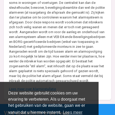
soms in woningen of voertuigen. De centralist kan dan de
sleutelhouder, bewoner, beveiligingsbeambte dan wel de politie
alarmeren (al naargelang de afspraak die gemaakt is). Zij kijken
dan ter plaatse om te controleren waarom het alarmsysteem is
afgegaan. Door deze respons wordt voorkomen dat inbrekers
zich toch veilig wanen en menen dat er toch niet gereageerd
wordt. Aangeraden wordt om voor de aanleg en onderhoud van
een alarmsysteem alleen met VEB Erkende Beveiligingsbedrijven
en BORG-gecertificeerde bedrijven (enkel van toepassing in
Nederland) met gediplomeerde monteurs in zee te gaan.
Aangeraden wordt om de tijd tussen alarm en alarmopvolging
zo kort mogelijk te laten zijn. Hoe eerder men ter plaatse is, hoe
eerder de inbreker kan worden opgepakt. Er bestaat het
zogenaamde "stil alarm", wat inhoudt dat op de plaats waar het
alarm geplaatst is niets speciaals gehoord of gezien wordt,
maar bij de politie het alarm afgaat. Soms staat vermeld dat bij
inbraak de politie automatisch gewaarschuwd wordt.
Lees meer over Alarminstallatie
Deze website gebruikt cookies om uw
ervaring te verbeteren. Als u doorgaat met
het gebruiken van de website, gaan we er
Vind specalisten in uw regio
vanuit dat u hiermee instemt.
Lees meer