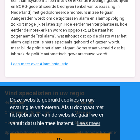
een alarmsysteem alleen met VEB Erkende Beveiligingsbedrijven
en BORG-gecertificeerde bedrijven (enkel van toepassing in
Nederland) met gediplomeerde monteurs in zee te gaan.
Aangeraden wordt om de tijd tussen alarm en alarmopvolging
zo kort mogelijk te laten zijn. Hoe eerder men ter plaatse is, hoe
eerder de inbreker kan worden opgepakt. Er bestaat het
zogenaamde "stil alarm", wat inhoudt dat op de plaats waar het
alarm geplaatst is niets speciaals gehoord of gezien wordt,
maar bij de politie het alarm afgaat. Soms staat vermeld dat bij
inbraak de politie automatisch gewaarschuwd wordt.
Lees meer over Alarminstallatie
Vind specalisten in uw regio
Deze website gebruikt cookies om uw
Restaurant
Aannemer
ervaring te verbeteren. Als u doorgaat met
Onderwijs en Opleidingen
Makelaar
het gebruiken van de website, gaan we er
Hovenier
Garage
vanuit dat u hiermee instemt.
Lees meer
Sportclub Sportvereniging
Fiets Scooter Brommer
Ok