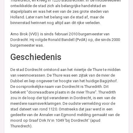
Thuredrech, en kreeg in 1220 stadsrechten. In de middeleeuwen
ontwikkelde de stad zich als belangrijke handelstad en
stapelplaats en was het een van de zes grote steden van
Holland. Later nam het belang van de stad af, maar de
binnenstad herinnert nog altijd aan dit rijke verleden.
Arno Brok (VVD) is sinds februari 2010 burgemeester van
Dordrecht. Hij volgde Ronald Bandell (PvdA) op, die sinds 2000
burgemeester was.
Geschiedenis
De stad Dordrecht ontstond aan het riviertje de Thure te midden
van veenmoerassen. De Thure was een zijtak van de rivier de
Dubbel en liep ongeveer ter hoogte van het huidige Bagijnhof.
De oorspronkelijke naam van Dordrecht is Thuredrith. Dit
betekent "doorwaadbare plaats in de rivier Thure". Thuredrith
zou in de loop der tijd veranderen in Dordrecht, is een van de
meerdere naamsverklaringen. De oudste vermelding voor de
stad dateert van rond 1120. Omstreeks dat jaar werd in een
gedeelte van de Annalen van Egmond melding gemaakt van de
moord op Graaf Dirk IV in 1049 'bij Dordrecht' (apud
Thuredrech).