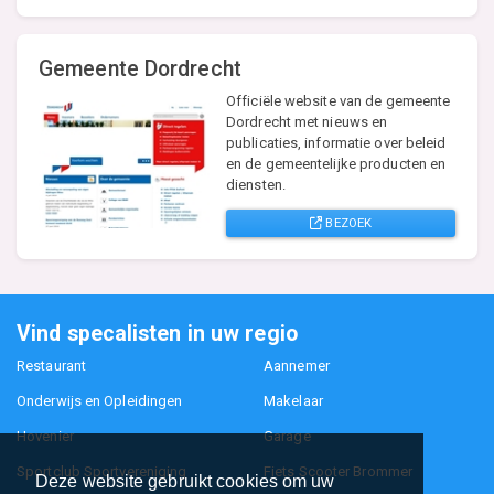
Gemeente Dordrecht
Officiële website van de gemeente
Dordrecht met nieuws en
publicaties, informatie over beleid
en de gemeentelijke producten en
diensten.
BEZOEK
Vind specalisten in uw regio
Restaurant
Aannemer
Onderwijs en Opleidingen
Makelaar
Hovenier
Garage
Sportclub Sportvereniging
Fiets Scooter Brommer
Deze website gebruikt cookies om uw