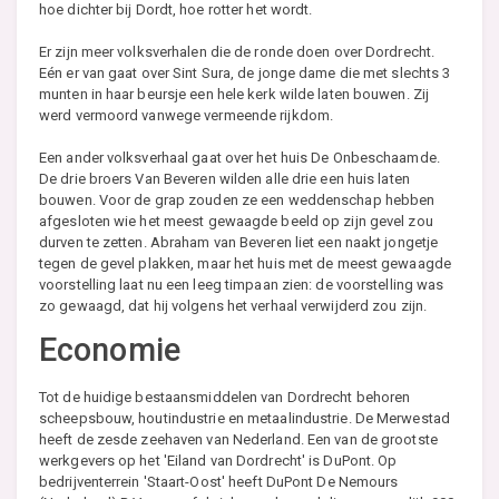
hoe dichter bij Dordt, hoe rotter het wordt.
Er zijn meer volksverhalen die de ronde doen over Dordrecht.
Eén er van gaat over Sint Sura, de jonge dame die met slechts 3
munten in haar beursje een hele kerk wilde laten bouwen. Zij
werd vermoord vanwege vermeende rijkdom.
Een ander volksverhaal gaat over het huis De Onbeschaamde.
De drie broers Van Beveren wilden alle drie een huis laten
bouwen. Voor de grap zouden ze een weddenschap hebben
afgesloten wie het meest gewaagde beeld op zijn gevel zou
durven te zetten. Abraham van Beveren liet een naakt jongetje
tegen de gevel plakken, maar het huis met de meest gewaagde
voorstelling laat nu een leeg timpaan zien: de voorstelling was
zo gewaagd, dat hij volgens het verhaal verwijderd zou zijn.
Economie
Tot de huidige bestaansmiddelen van Dordrecht behoren
scheepsbouw, houtindustrie en metaalindustrie. De Merwestad
heeft de zesde zeehaven van Nederland. Een van de grootste
werkgevers op het 'Eiland van Dordrecht' is DuPont. Op
bedrijventerrein 'Staart-Oost' heeft DuPont De Nemours