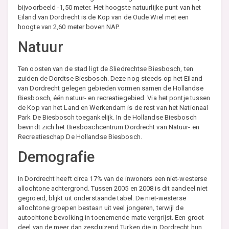
bijvoorbeeld -1,50 meter. Het hoogste natuurlijke punt van het
Eiland van Dordrecht is de Kop van de Oude Wiel met een
hoogte van 2,60 meter boven NAP.
Natuur
Ten oosten van de stad ligt de Sliedrechtse Biesbosch, ten
zuiden de Dordtse Biesbosch. Deze nog steeds op het Eiland
van Dordrecht gelegen gebieden vormen samen de Hollandse
Biesbosch, één natuur- en recreatiegebied. Via het pontje tussen
de Kop van het Land en Werkendam is de rest van het Nationaal
Park De Biesbosch toegankelijk. In de Hollandse Biesbosch
bevindt zich het Biesboschcentrum Dordrecht van Natuur- en
Recreatieschap De Hollandse Biesbosch.
Demografie
In Dordrecht heeft circa 17% van de inwoners een niet-westerse
allochtone achtergrond. Tussen 2005 en 2008 is dit aandeel niet
gegroeid, blijkt uit onderstaande tabel. De niet-westerse
allochtone groepen bestaan uit veel jongeren, terwijl de
autochtone bevolking in toenemende mate vergrijst. Een groot
deel van de meer dan zesduizend Turken die in Dordrecht hun