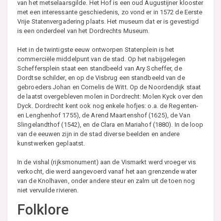
van het metselaarsgilde. Het Hof is een oud Augustijner klooster
met een interessante geschiedenis, zo vond er in 1572 de Eerste
Vrije Statenvergadering plaats. Het museum dat er is gevestigd
is een onderdeel van het Dordrechts Museum.
Het in de twintigste eeuw ontworpen Statenplein is het
commerciële middelpunt van de stad. Op het nabijgelegen
Scheffersplein staat een standbeeld van Ary Scheffer, de
Dordtse schilder, en op de Visbrug een standbeeld van de
gebroeders Johan en Cornelis de Witt. Op de Noordendijk staat
de laatst overgebleven molen in Dordrecht: Molen Kyck over den
Dyck. Dordrecht kent ook nog enkele hofjes: o.a. de Regenten-
en Lenghenhof 1755), de Arend Maartenshof (1625), de Van
Slingelandthof (1542), en de Clara en Mariahof (1880). In de loop
van de eeuwen zijn in de stad diverse beelden en andere
kunstwerken geplaatst.
In de vishal (rijksmonument) aan de Vismarkt werd vroeger vis
verkocht, die werd aangevoerd vanaf het aan grenzende water
van de Knolhaven, onder andere steur en zalm uit de toen nog
niet vervuilde rivieren.
Folklore