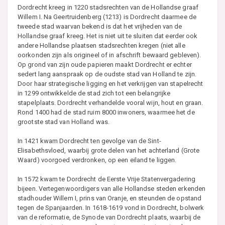
Dordrecht kreeg in 1220 stadsrechten van de Hollandse graaf
Willem I. Na Geertruidenberg (1213) is Dordrecht daarmee de
tweede stad waarvan bekend is dat het vrijheden van de
Hollandse graaf kreeg. Het is niet uit te sluiten dat eerder ook
andere Hollandse plaatsen stadsrechten kregen (niet alle
oorkonden zijn als origineel of in afschrift bewaard gebleven).
Op grond van zijn oude papieren maakt Dordrecht er echter
sedert lang aanspraak op de oudste stad van Holland te zijn.
Door haar strategische ligging en het verkrijgen van stapelrecht
in 1299 ontwikkelde de stad zich tot een belangrijke
stapelplaats. Dordrecht verhandelde vooral wijn, hout en graan.
Rond 1400 had de stad ruim 8000 inwoners, waarmee het de
grootste stad van Holland was.
In 1421 kwam Dordrecht ten gevolge van de Sint-
Elisabethsvloed, waarbij grote delen van het achterland (Grote
Waard) voorgoed verdronken, op een eiland te liggen.
In 1572 kwam te Dordrecht de Eerste Vrije Statenvergadering
bijeen. Vertegenwoordigers van alle Hollandse steden erkenden
stadhouder Willem I, prins van Oranje, en steunden de opstand
tegen de Spanjaarden. In 1618-1619 vond in Dordrecht, bolwerk
van de reformatie, de Synode van Dordrecht plaats, waarbij de