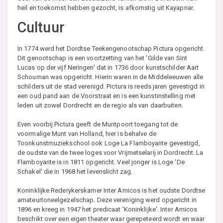
heil en toekomst hebben gezocht, is afkomstig uit Kayapnar.
Cultuur
In 1774 werd het Dordtse Teekengenootschap Pictura opgericht.
Dit genootschap is een voortzetting van het 'Gilde van Sint
Lucas op der vijf Neringen' dat in 1736 door kunstschilder Aart
Schouman was opgericht. Hierin waren in de Middeleeuwen alle
schilders uit de stad verenigd. Pictura is reeds jaren gevestigd in
een oud pand aan de Voorstraat en is een kunstinstelling met
leden uit zowel Dordrecht en de regio als van daarbuiten.
Even voorbij Pictura geeft de Muntpoort toegang tot de
voormalige Munt van Holland, hier is behalve de
Toonkunstmuziekschool ook Loge La Flamboyante gevestigd,
de oudste van de twee loges voor Vrijmetselarij in Dordrecht. La
Flamboyante is in 1811 opgericht. Veel jonger is Loge 'De
Schakel' die in 1968 het levenslicht zag.
Koninklijke Rederykerskamer Inter Amicos is het oudste Dordtse
amateurtoneelgezelschap. Deze vereniging werd opgericht in
1896 en kreeg in 1947 het predicaat 'Koninklijke'. Inter Amicos
beschikt over een eigen theater waar gerepeteerd wordt en waar