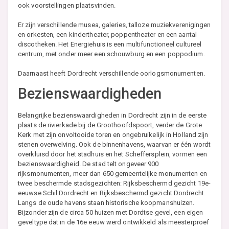
ook voorstellingen plaatsvinden.
Er zijn verschillende musea, galeries, talloze muziekverenigingen
en orkesten, een kindertheater, poppentheater en een aantal
discotheken. Het Energiehuis is een multifunctioneel cultureel
centrum, met onder meer een schouwburg en een poppodium.
Daarnaast heeft Dordrecht verschillende oorlogsmonumenten.
Bezienswaardigheden
Belangrijke bezienswaardigheden in Dordrecht zijn in de eerste
plaats de rivierkade bij de Groothoofdspoort, verder de Grote
Kerk met zijn onvoltooide toren en ongebruikelijk in Holland zijn
stenen overwelving. Ook de binnenhavens, waarvan er één wordt
overkluisd door het stadhuis en het Scheffersplein, vormen een
bezienswaardigheid. De stad telt ongeveer 900
rijksmonumenten, meer dan 650 gemeentelijke monumenten en
twee beschermde stadsgezichten: Rijksbeschermd gezicht 19e-
eeuwse Schil Dordrecht en Rijksbeschermd gezicht Dordrecht.
Langs de oude havens staan historische koopmanshuizen.
Bijzonder zijn de circa 50 huizen met Dordtse gevel, een eigen
geveltype dat in de 16e eeuw werd ontwikkeld als meesterproef