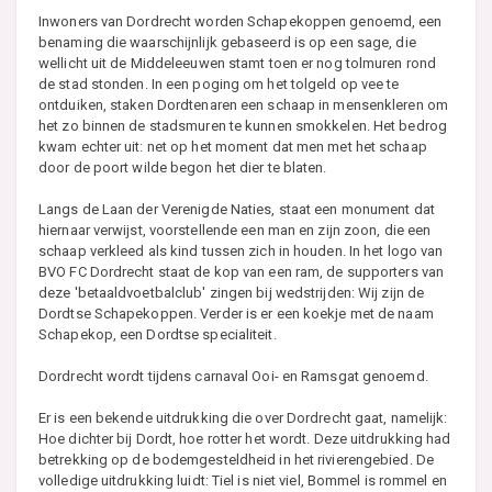
Inwoners van Dordrecht worden Schapekoppen genoemd, een
benaming die waarschijnlijk gebaseerd is op een sage, die
wellicht uit de Middeleeuwen stamt toen er nog tolmuren rond
de stad stonden. In een poging om het tolgeld op vee te
ontduiken, staken Dordtenaren een schaap in mensenkleren om
het zo binnen de stadsmuren te kunnen smokkelen. Het bedrog
kwam echter uit: net op het moment dat men met het schaap
door de poort wilde begon het dier te blaten.
Langs de Laan der Verenigde Naties, staat een monument dat
hiernaar verwijst, voorstellende een man en zijn zoon, die een
schaap verkleed als kind tussen zich in houden. In het logo van
BVO FC Dordrecht staat de kop van een ram, de supporters van
deze 'betaaldvoetbalclub' zingen bij wedstrijden: Wij zijn de
Dordtse Schapekoppen. Verder is er een koekje met de naam
Schapekop, een Dordtse specialiteit.
Dordrecht wordt tijdens carnaval Ooi- en Ramsgat genoemd.
Er is een bekende uitdrukking die over Dordrecht gaat, namelijk:
Hoe dichter bij Dordt, hoe rotter het wordt. Deze uitdrukking had
betrekking op de bodemgesteldheid in het rivierengebied. De
volledige uitdrukking luidt: Tiel is niet viel, Bommel is rommel en