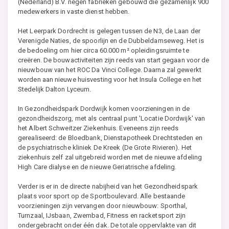
(Nederland) B.V. negen fabrieken gebouwd die gezamenlijk 900
medewerkers in vaste dienst hebben.
Het Leerpark Dordrecht is gelegen tussen de N3, de Laan der
Verenigde Naties, de spoorlijn en de Dubbeldamseweg. Het is
de bedoeling om hier circa 60.000 m² opleidingsruimte te
creëren. De bouwactiviteiten zijn reeds van start gegaan voor de
nieuwbouw van het ROC Da Vinci College. Daarna zal gewerkt
worden aan nieuwe huisvesting voor het Insula College en het
Stedelijk Dalton Lyceum.
In Gezondheidspark Dordwijk komen voorzieningen in de
gezondheidszorg, met als centraal punt 'Locatie Dordwijk' van
het Albert Schweitzer Ziekenhuis. Eveneens zijn reeds
gerealiseerd: de Bloedbank, Dienstapotheek Drechtsteden en
de psychiatrische kliniek De Kreek (De Grote Rivieren). Het
ziekenhuis zelf zal uitgebreid worden met de nieuwe afdeling
High Care dialyse en de nieuwe Geriatrische afdeling.
Verder is er in de directe nabijheid van het Gezondheidspark
plaats voor sport op de Sportboulevard. Alle bestaande
voorzieningen zijn vervangen door nieuwbouw: Sporthal,
Turnzaal, IJsbaan, Zwembad, Fitness en racketsport zijn
ondergebracht onder één dak. De totale oppervlakte van dit