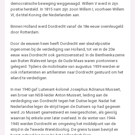
democratische beweging weggevaagd. Willem V werd in zijn
positie hersteld. In 1815 nam zijn zoon Willem I, voorheen Willem
VI, de titel Koning der Nederlanden aan.
Binnen Holland werd Dordrecht vanaf de 18e eeuw overvleugeld
door Rotterdam.
Door de eeuwen heen heeft Dordrecht een sleutelpositie
ingenomen bij de verdediging van Holland, tot ver in de 20e
eeuw was Dordrecht ook garnizoensstad. In de Benthienkazerne
aan Buiten Walevest langs de Oude Maas waren pontonniers
gelegerd. Tijdens de mobilisatie van augustus 1939 werden er
ook infanteristen en artilleristen naar Dordrecht gestuurd om het
eiland te verdedigen.
In mei 1940 gaf Luitenant-kolonel Josephus Adrianus Mussert,
een broer van NSB-leider Anton Mussert, leiding aan de
verdediging van Dordrecht tegen het Duitse leger. Nadat het
Nederlandse leger de strijd tegen de Duitsers op had gegeven
werd Jo Mussert gearresteerd en neergeschoten, als gevolg
waarvan hij enkele uren later overleed. In de winter van 1944-
1945 werden Dordrecht en omgeving het middelpunt van de
strijd in de Tweede Wereldoorlog. De grens tussen bevrijd en