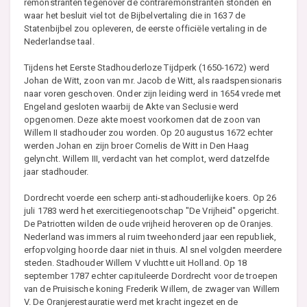
remonstranten tegenover de contraremonstranten stonden en
waar het besluit viel tot de Bijbelvertaling die in 1637 de
Statenbijbel zou opleveren, de eerste officiële vertaling in de
Nederlandse taal.
Tijdens het Eerste Stadhouderloze Tijdperk (1650-1672) werd
Johan de Witt, zoon van mr. Jacob de Witt, als raadspensionaris
naar voren geschoven. Onder zijn leiding werd in 1654 vrede met
Engeland gesloten waarbij de Akte van Seclusie werd
opgenomen. Deze akte moest voorkomen dat de zoon van
Willem II stadhouder zou worden. Op 20 augustus 1672 echter
werden Johan en zijn broer Cornelis de Witt in Den Haag
gelyncht. Willem III, verdacht van het complot, werd datzelfde
jaar stadhouder.
Dordrecht voerde een scherp anti-stadhouderlijke koers. Op 26
juli 1783 werd het exercitiegenootschap "De Vrijheid" opgericht.
De Patriotten wilden de oude vrijheid heroveren op de Oranjes.
Nederland was immers al ruim tweehonderd jaar een republiek,
erfopvolging hoorde daar niet in thuis. Al snel volgden meerdere
steden. Stadhouder Willem V vluchtte uit Holland. Op 18
september 1787 echter capituleerde Dordrecht voor de troepen
van de Pruisische koning Frederik Willem, de zwager van Willem
V. De Oranjerestauratie werd met kracht ingezet en de