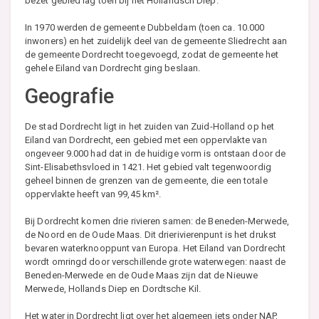
bezet gebied lag toen bij het Hollandsch Diep.
In 1970 werden de gemeente Dubbeldam (toen ca. 10.000
inwoners) en het zuidelijk deel van de gemeente Sliedrecht aan
de gemeente Dordrecht toegevoegd, zodat de gemeente het
gehele Eiland van Dordrecht ging beslaan.
Geografie
De stad Dordrecht ligt in het zuiden van Zuid-Holland op het
Eiland van Dordrecht, een gebied met een oppervlakte van
ongeveer 9.000 had dat in de huidige vorm is ontstaan door de
Sint-Elisabethsvloed in 1421. Het gebied valt tegenwoordig
geheel binnen de grenzen van de gemeente, die een totale
oppervlakte heeft van 99,45 km².
Bij Dordrecht komen drie rivieren samen: de Beneden-Merwede,
de Noord en de Oude Maas. Dit drierivierenpunt is het drukst
bevaren waterknooppunt van Europa. Het Eiland van Dordrecht
wordt omringd door verschillende grote waterwegen: naast de
Beneden-Merwede en de Oude Maas zijn dat de Nieuwe
Merwede, Hollands Diep en Dordtsche Kil.
Het water in Dordrecht ligt over het algemeen iets onder NAP,