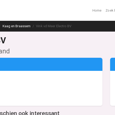
Home
Zoek 
Kaag en Braassem
Vink vd Meer Electro BV
BV
land
sschien ook interessant