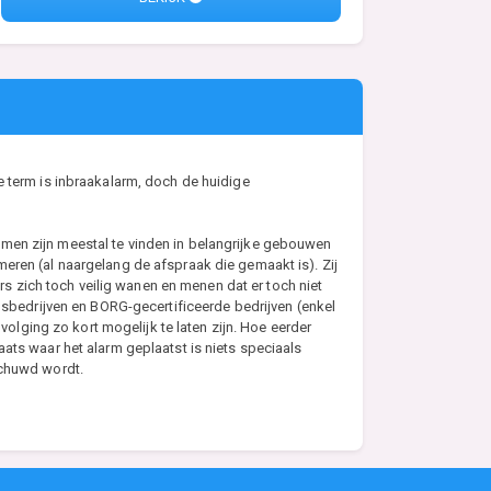
e term is inbraakalarm, doch de huidige
emen zijn meestal te vinden in belangrijke gebouwen
eren (al naargelang de afspraak die gemaakt is). Zij
 zich toch veilig wanen en menen dat er toch niet
bedrijven en BORG-gecertificeerde bedrijven (enkel
lging zo kort mogelijk te laten zijn. Hoe eerder
ats waar het alarm geplaatst is niets speciaals
schuwd wordt.