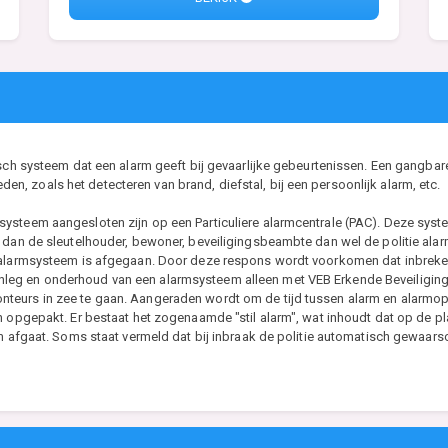
isch systeem dat een alarm geeft bij gevaarlijke gebeurtenissen. Een gangbar
 zoals het detecteren van brand, diefstal, bij een persoonlijk alarm, etc.
ysteem aangesloten zijn op een Particuliere alarmcentrale (PAC). Deze syst
 dan de sleutelhouder, bewoner, beveiligingsbeambte dan wel de politie alarm
 alarmsysteem is afgegaan. Door deze respons wordt voorkomen dat inbrekers
eg en onderhoud van een alarmsysteem alleen met VEB Erkende Beveiligings
eurs in zee te gaan. Aangeraden wordt om de tijd tussen alarm en alarmopvo
n opgepakt. Er bestaat het zogenaamde "stil alarm", wat inhoudt dat op de pla
rm afgaat. Soms staat vermeld dat bij inbraak de politie automatisch gewaar