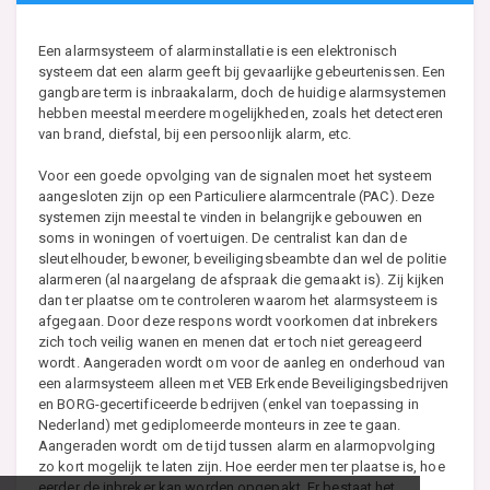
Een alarmsysteem of alarminstallatie is een elektronisch
systeem dat een alarm geeft bij gevaarlijke gebeurtenissen. Een
gangbare term is inbraakalarm, doch de huidige alarmsystemen
hebben meestal meerdere mogelijkheden, zoals het detecteren
van brand, diefstal, bij een persoonlijk alarm, etc.
Voor een goede opvolging van de signalen moet het systeem
aangesloten zijn op een Particuliere alarmcentrale (PAC). Deze
systemen zijn meestal te vinden in belangrijke gebouwen en
soms in woningen of voertuigen. De centralist kan dan de
sleutelhouder, bewoner, beveiligingsbeambte dan wel de politie
alarmeren (al naargelang de afspraak die gemaakt is). Zij kijken
dan ter plaatse om te controleren waarom het alarmsysteem is
afgegaan. Door deze respons wordt voorkomen dat inbrekers
zich toch veilig wanen en menen dat er toch niet gereageerd
wordt. Aangeraden wordt om voor de aanleg en onderhoud van
een alarmsysteem alleen met VEB Erkende Beveiligingsbedrijven
en BORG-gecertificeerde bedrijven (enkel van toepassing in
Nederland) met gediplomeerde monteurs in zee te gaan.
Aangeraden wordt om de tijd tussen alarm en alarmopvolging
zo kort mogelijk te laten zijn. Hoe eerder men ter plaatse is, hoe
eerder de inbreker kan worden opgepakt. Er bestaat het