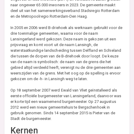
naar ongeveer 65.000 inwoners in 2023. De gemeente maakt
deel uit van het samenwerkingsverband Stadsregio Rotterdam
en de Metropoolregio Rotterdam-Den Haag.
In 2005 en 2006 werd B-driehoek als werknaam gebruikt voor de
drie toenmalige gemeenten, waarna voor de naam
Lansingerland werd gekozen. Deze naam is gekozen uit een
prijsvraag en komt voort uit de naam Lansingh, de
waterstaatkundige landscheiding tussen Delfland en Schieland
die tussen de dorpen van de B-driehoek door loopt. De keuze
van de naam is symbolisch: de naam van de grens die het
gebied altijd verdeeld heeft, verenigt nu de drie gemeenten aan
weerszijden van de grens. Met het oog op de spelling is ervoor
gekozen om de -h- in Lansingh weg te laten.
Op 18 september 2007 werd Ewald van Vliet geïnstalleerd als
eerste officiële burgemeester van Lansingerland, daarvoor was
er korte tijd een waarnemend burgemeester. Op 27 augustus
2012 werd een nieuw gemeentehuis te Bergschenhoek in
gebruik genomen. Sinds 14 september 2015 is Pieter van de
Stadt de burgemeester.
Kernen