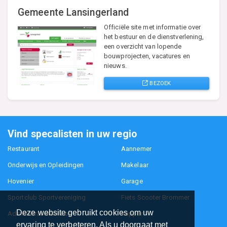
Gemeente Lansingerland
Officiële site met informatie over
het bestuur en de dienstverlening,
een overzicht van lopende
bouwprojecten, vacatures en
nieuws.
BEZOEK
Vind specalisten in uw regio
Restaurant
Aannemer
Onderwijs en Opleidingen
Makelaar
Hovenier
Garage
Sportclub Sportvereniging
Fiets Scooter Brommer
Deze website gebruikt cookies om uw
Administratiekantoor
Kapper
ervaring te verbeteren. Als u doorgaat met