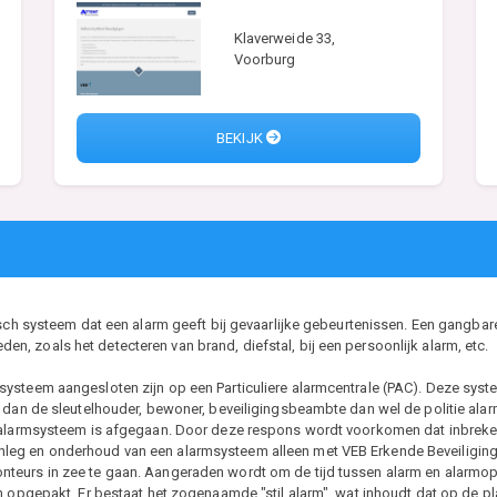
Klaverweide 33,
Voorburg
BEKIJK
isch systeem dat een alarm geeft bij gevaarlijke gebeurtenissen. Een gangbar
 zoals het detecteren van brand, diefstal, bij een persoonlijk alarm, etc.
ysteem aangesloten zijn op een Particuliere alarmcentrale (PAC). Deze syst
 dan de sleutelhouder, bewoner, beveiligingsbeambte dan wel de politie alarm
 alarmsysteem is afgegaan. Door deze respons wordt voorkomen dat inbrekers
eg en onderhoud van een alarmsysteem alleen met VEB Erkende Beveiligings
eurs in zee te gaan. Aangeraden wordt om de tijd tussen alarm en alarmopvo
n opgepakt. Er bestaat het zogenaamde "stil alarm", wat inhoudt dat op de pla