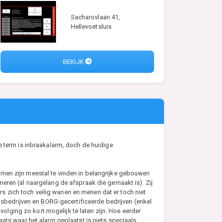
Sacharovlaan 41,
Hellevoetsluis
BEKIJK
e term is inbraakalarm, doch de huidige
emen zijn meestal te vinden in belangrijke gebouwen
eren (al naargelang de afspraak die gemaakt is). Zij
 zich toch veilig wanen en menen dat er toch niet
bedrijven en BORG-gecertificeerde bedrijven (enkel
lging zo kort mogelijk te laten zijn. Hoe eerder
ats waar het alarm geplaatst is niets speciaals