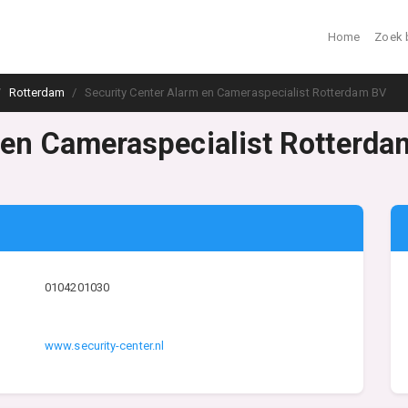
Home
Zoek 
Rotterdam
Security Center Alarm en Cameraspecialist Rotterdam BV
 en Cameraspecialist Rotterd
0104201030
www.security-center.nl