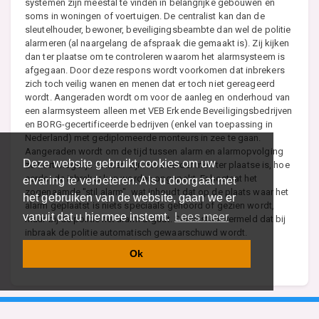
systemen zijn meestal te vinden in belangrijke gebouwen en
soms in woningen of voertuigen. De centralist kan dan de
sleutelhouder, bewoner, beveiligingsbeambte dan wel de politie
alarmeren (al naargelang de afspraak die gemaakt is). Zij kijken
dan ter plaatse om te controleren waarom het alarmsysteem is
afgegaan. Door deze respons wordt voorkomen dat inbrekers
zich toch veilig wanen en menen dat er toch niet gereageerd
wordt. Aangeraden wordt om voor de aanleg en onderhoud van
een alarmsysteem alleen met VEB Erkende Beveiligingsbedrijven
en BORG-gecertificeerde bedrijven (enkel van toepassing in
Nederland) met gediplomeerde monteurs in zee te gaan.
Aangeraden wordt om de tijd tussen alarm en alarmopvolging
Deze website gebruikt cookies om uw
zo kort mogelijk te laten zijn. Hoe eerder men ter plaatse is, hoe
eerder de inbreker kan worden opgepakt. Er bestaat het
ervaring te verbeteren. Als u doorgaat met
zogenaamde "stil alarm", wat inhoudt dat op de plaats waar het
het gebruiken van de website, gaan we er
alarm geplaatst is niets speciaals gehoord of gezien wordt,
vanuit dat u hiermee instemt.
Lees meer
maar bij de politie het alarm afgaat. Soms staat vermeld dat bij
inbraak de politie automatisch gewaarschuwd wordt.
Ok
Lees meer over Alarminstallatie