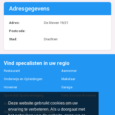
Adresgegevens
Adres:
De Steven 19/21
Postcode:
Stad:
Drachten
Vind specalisten in uw regio
Restaurant
Aannemer
Onderwijs en Opleidingen
Makelaar
Hovenier
Garage
Sportclub Sportvereniging
Fiets Scooter Brommer
Deze website gebruikt cookies om uw
Administratiekantoor
Kapper
ervaring te verbeteren. Als u doorgaat met
Blader door alle 1114 categorieën