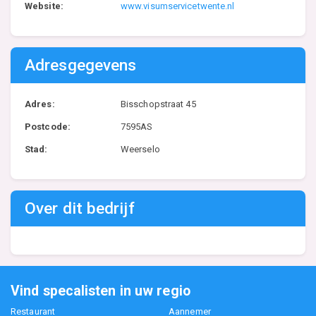
Website:
www.visumservicetwente.nl
Adresgegevens
Adres:
Bisschopstraat 45
Postcode:
7595AS
Stad:
Weerselo
Over dit bedrijf
Vind specalisten in uw regio
Restaurant
Aannemer